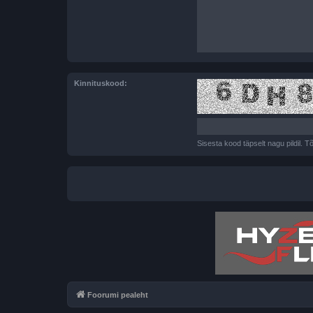
Kinnituskood:
Sisesta kood täpselt nagu pildil. T
Foorumi pealeht