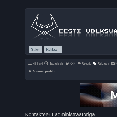
(Opens a new tab)
(Opens a new tab)
Galerii
Reklaami
Kiirlingid
Tagasiside
KKK
Reeglid
Reklaam
K
Foorumi pealeht
Kontakteeru administraatoriga