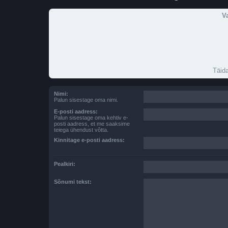
V
Täida
Nimi:
Palun sisestage oma nimi.
E-posti aadress:
Palun sisestage oma kehtiv e-
posti aadress, et me saaksime
teiega ühendust võtta.
Kinnitage e-posti aadress:
Pealkiri:
Sõnumi tekst: