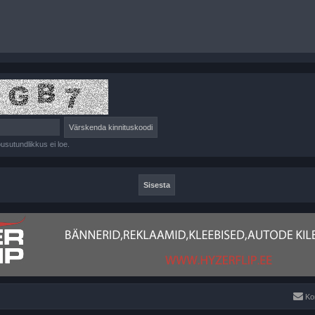
õusutundlikkus ei loe.
Ko