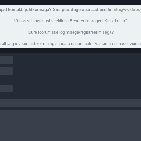
ajad kontakti juhtkonnaga? Siis pöörduge otse aadressile
info@vwklubi.
Või on sul küsimusi veebilehe Eesti Volkswageni Klubi kohta?
Mure foorumisse logimisega/registreerimisega?
 all järgnev kontaktivorm ning saada oma kiri teele. Vastame esimesel võima