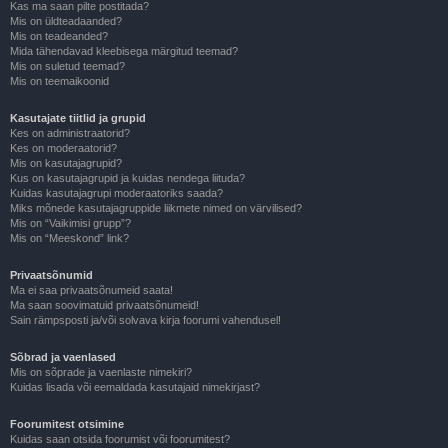
Kas ma saan pilte postitada?
Mis on üldteadaanded?
Mis on teadeanded?
Mida tähendavad kleebisega märgitud teemad?
Mis on suletud teemad?
Mis on teemaikoonid
Kasutajate tiitlid ja grupid
Kes on administraatorid?
Kes on moderaatorid?
Mis on kasutajagrupid?
Kus on kasutajagrupid ja kuidas nendega liituda?
Kuidas kasutajagrupi moderaatoriks saada?
Miks mõnede kasutajagruppide liikmete nimed on värvilised?
Mis on “Vaikimisi grupp”?
Mis on “Meeskond” link?
Privaatsõnumid
Ma ei saa privaatsõnumeid saata!
Ma saan soovimatuid privaatsõnumeid!
Sain rämpsposti ja/või solvava kirja foorumi vahendusel!
Sõbrad ja vaenlased
Mis on sõprade ja vaenlaste nimekiri?
Kuidas lisada või eemaldada kasutajaid nimekirjast?
Foorumitest otsimine
Kuidas saan otsida foorumist või foorumitest?