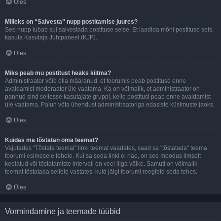
Üles
Milleks on “Salvesta” nupp postitamise juures?
See nupp lubab sul salvestada postituse seise. Et laadida mõni postituse seis,
kasuta Kasutaja Juhtpaneel (KJP).
Üles
Miks peab mu postitust heaks kiitma?
Administraator võib olla määranud, et foorumis peab postituse enne
avaldamist moderaator üle vaatama. Ka on võimalik, et administraator on
pannud sind sellesse kasutajate gruppi, kelle postitusi peab enne avaldamist
üle vaatama. Palun võta ühendust administraatoriga edasiste küsimuste jaoks.
Üles
Kuidas ma tõstatan oma teemat?
Vajutades “Tõstata teemat” linki teemat vaadates, saad sa "tõstatada" teema
foorumi esimesele lehele. Kui sa seda linki ei näe, on see moodus ilmselt
keelatud või tõstatamiste intervall on veel liiga väike. Samuti on võimalik
teemat tõstatada sellele vastates, kuid jälgi foorumi reegleid seda tehes.
Üles
Vormindamine ja teemade tüübid