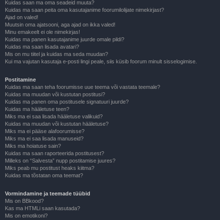
Kuidas saan ma oma seadeid muuta?
Kuidas ma saan peita oma kasutajanime foorumilolijate nimekirjast?
Ajad on valed!
Muutsin oma ajatsooni, aga ajad on ikka valed!
Minu emakeelt ei ole nimekirjas!
Kuidas ma panen kasutajanime juurde omale pildi?
Kuidas ma saan lisada avatari?
Mis on mu tiitel ja kuidas ma seda muudan?
Kui ma vajutan kasutaja e-posti lingi peale, siis küsib foorum minult sisselogimise.
Postitamine
Kuidas ma saan teha foorumisse uue teema või vastata teemale?
Kuidas ma muudan või kustutan postitusi?
Kuidas ma panen oma postitusele signatuuri juurde?
Kuidas ma hääletuse teen?
Miks ma ei saa lisada hääletuse valikuid?
Kuidas ma muudan või kustutan hääletuse?
Miks ma ei pääse alafoorumisse?
Miks ma ei saa lisada manuseid?
Miks ma hoiatuse sain?
Kuidas ma saan raporteerida postitusest?
Milleks on “Salvesta” nupp postitamise juures?
Miks peab mu postitust heaks kiitma?
Kuidas ma tõstatan oma teemat?
Vormindamine ja teemade tüübid
Mis on BBkood?
Kas ma HTMLi saan kasutada?
Mis on emotikoni?