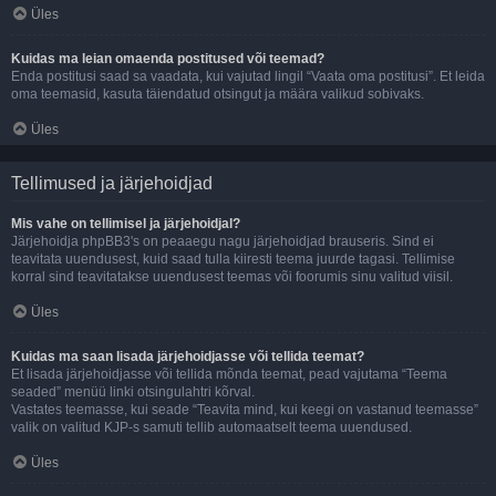
Üles
Kuidas ma leian omaenda postitused või teemad?
Enda postitusi saad sa vaadata, kui vajutad lingil “Vaata oma postitusi”. Et leida
oma teemasid, kasuta täiendatud otsingut ja määra valikud sobivaks.
Üles
Tellimused ja järjehoidjad
Mis vahe on tellimisel ja järjehoidjal?
Järjehoidja phpBB3's on peaaegu nagu järjehoidjad brauseris. Sind ei
teavitata uuendusest, kuid saad tulla kiiresti teema juurde tagasi. Tellimise
korral sind teavitatakse uuendusest teemas või foorumis sinu valitud viisil.
Üles
Kuidas ma saan lisada järjehoidjasse või tellida teemat?
Et lisada järjehoidjasse või tellida mõnda teemat, pead vajutama “Teema
seaded” menüü linki otsingulahtri kõrval.
Vastates teemasse, kui seade “Teavita mind, kui keegi on vastanud teemasse”
valik on valitud KJP-s samuti tellib automaatselt teema uuendused.
Üles