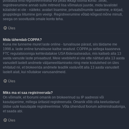
postitada ilma registreerimiseta või pead ikkagi looma konto. Siiski;
registreerumine annab sulle mitmeid lisa võimalusi juurde, mida tavalistel
külalistel ei ole - näiteks: avatari lisamine, privaatsõnumite saatmine, e-kirjad,
gruppidega liitumine jpm veelgi. Registreerumine võtab kõigest mõne minuti,
seega on soovituslik omale konto teha.
Üles
Mida tähendab COPPA?
Kuna me tunneme muret laste online - turvalisuse pärast, siis täidame me
1998.a. laste online turvalisuse kaitse seadust. COPPA ja sellega kaasneva
FTC regulatsiooniga kehtestatakse USA föderaalseadus, mis kaitseb alla 13
aasta vanuste laste privaatsust. Meie veebileht ei ole ette nähtud alla 13 aasta
vanustelt lastelt andmete väljameelitamiseks ning meie kodulehed on üles
ehitatud nii, et blokeerida andmete teadlik vastuvõtt alla 13 aasta vanustelt
lastelt alati, kui nõutakse vanusandmeid.
Üles
Miks ma ei saa registreeruda?
On võimalik, et foorumi omanik on blokeerinud su IP aadressi või
kasutajanime, millega üritasid registreeruda. Omanik võib olla keelustanud
üldse uute kasutajate registreerimise. Võta ühendust foorum administraatoriga,
et saada abi.
Üles