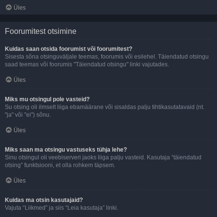
Üles
Foorumitest otsimine
Kuidas saan otsida foorumist või foorumitest?
Sisesta sõna otsinguväljale teemas, foorumis või esilehel. Täiendatud otsingu
saad teemas või foorumis "Täiendatud otsingu" linki vajutades.
Üles
Miks mu otsingul pole vasteid?
Su otsing oli ilmselt liiga ebamäärane või sisaldas palju tihtikasutatavaid (nt.
"ja" või "ei") sõnu.
Üles
Miks saan ma otsingu vastuseks tühja lehe?
Sinu otsingul oli veebiserveri jaoks liiga palju vasteid. Kasutaja “täiendatud
otsing” funktsiooni, et olla rohkem täpsem.
Üles
Kuidas ma otsin kasutajaid?
Vajuta “Liikmed” ja siis “Leia kasutaja” linki.