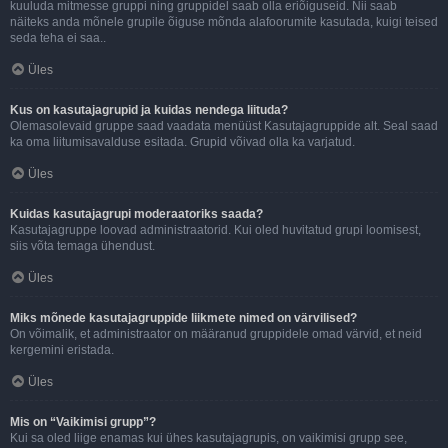
kuuluda mitmesse gruppi ning gruppidel saab olla eriõiguseid. Nii saab
näiteks anda mõnele grupile õiguse mõnda alafoorumite kasutada, kuigi teised
seda teha ei saa..
Üles
Kus on kasutajagrupid ja kuidas nendega liituda?
Olemasolevaid gruppe saad vaadata menüüst Kasutajagruppide alt. Seal saad
ka oma liitumisavalduse esitada. Grupid võivad olla ka varjatud.
Üles
Kuidas kasutajagrupi moderaatoriks saada?
Kasutajagruppe loovad administraatorid. Kui oled huvitatud grupi loomisest,
siis võta temaga ühendust.
Üles
Miks mõnede kasutajagruppide liikmete nimed on värvilised?
On võimalik, et administraator on määranud gruppidele omad värvid, et neid
kergemini eristada.
Üles
Mis on “Vaikimisi grupp”?
Kui sa oled liige enamas kui ühes kasutajagrupis, on vaikimisi grupp see,