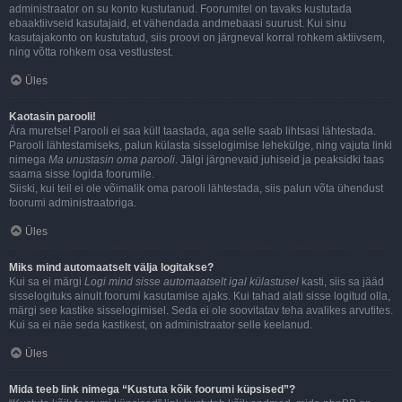
administraator on su konto kustutanud. Foorumitel on tavaks kustutada
ebaaktiivseid kasutajaid, et vähendada andmebaasi suurust. Kui sinu
kasutajakonto on kustutatud, siis proovi on järgneval korral rohkem aktiivsem,
ning võtta rohkem osa vestlustest.
Üles
Kaotasin parooli!
Ära muretse! Parooli ei saa küll taastada, aga selle saab lihtsasi lähtestada.
Parooli lähtestamiseks, palun külasta sisselogimise lehekülge, ning vajuta linki
nimega
Ma unustasin oma parooli
. Jälgi järgnevaid juhiseid ja peaksidki taas
saama sisse logida foorumile.
Siiski, kui teil ei ole võimalik oma parooli lähtestada, siis palun võta ühendust
foorumi administraatoriga.
Üles
Miks mind automaatselt välja logitakse?
Kui sa ei märgi
Logi mind sisse automaatselt igal külastusel
kasti, siis sa jääd
sisselogituks ainult foorumi kasutamise ajaks. Kui tahad alati sisse logitud olla,
märgi see kastike sisselogimisel. Seda ei ole soovitatav teha avalikes arvutites.
Kui sa ei näe seda kastikest, on administraator selle keelanud.
Üles
Mida teeb link nimega “Kustuta kõik foorumi küpsised”?