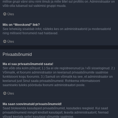
millise grupi värvi sinu nimi ilmub ja mille tiitel sul profiilis on. Administraator on
võib-olla lubanud sul vaikimisi gruppi muuta.
Üles
Mis on “Meeskond” link?
See lehekülg sisaldab infot, näiteks kes on administraatorid ja moderaatorid
ning milliseid foorumeid nad haldavad.
Üles
Privaatsõnumid
Ma ei saa privaatsõnumeid saata!
Siin võib olla kolm põhjust; 1.) Sa ei ole registreerunud ja / või sisseloginud. 2.)
Võimalik, et foorumi administraator on keelanud privaatsõnumite saatmise
funktsiooni kogu foorumis. 3.) Samuti on võimalik ka see, et administraator on
keelanud just Sinul saata privaatsõnumeid. Rohkema informatsiooni
saamiseks tuleks pöörduda foorumi administraatori poole.
Üles
Ma saan soovimatuid privaatsõnumeid!
Saad blokeerida kasutajaid privaatsõnumid, kasutades reegleid. Kui saad
privaatsõnumeid mingilt kindlalt kasutajalt, teavita administraatorit; Nemad
võivad keelata sellel kasutajal sõnumite saatmise.