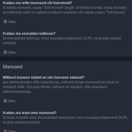
Kuidas ma tellin teemasid või foorumeid?
Et tellida foorumit, vajuta "Telli foorum" lingile. Et tellida teemat, vasta teemale,
kui tellimise valik on valitud postituse seadetes või vajuta nuppu "Telli teema".
Üles
Kuidas ma eemaldan tellimusi?
Et eemaldada tellimusi, mine kasutaja juhtpaneeli (KJP), ning järgi edasisi
juhiseid.
Üles
Manused
Millised manuse tüübid on siin foorumis lubatud?
Iga administraator võib määrata ise, milliseid tüüpe manuseid ta lubab ja
milliseid mitte. Kui pole kindel, millised on lubatud, võta ühendust
administraatoriga.
Üles
Kuidas ma leian oma manused?
Et leida nimekiri oma üleslaaditud manustest, mine kasutaja juhtpaneeli (KJP)
ja järgi edasisi juhiseid.
Üles