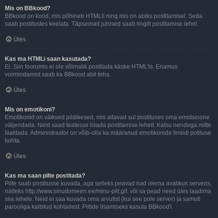
Mis on BBkood?
BBkood on kood, mis põhineb HTMLil ning mis on abiks postitamisel. Seda
saab postitustes keelata. Täpsemad juhised saab lingilt postitamise lehel.
Üles
Kas ma HTMLi saan kasutada?
Ei. Siin foorumis ei ole võimalik postitada käske HTML'is. Enamus
vormindamist saab ka BBkood abil teha.
Üles
Mis on emotikoni?
Emotikonid on väiksed pildikesed, mis aitavad sul postituses oma emotsioone
väljendada. Neid saad teatesse lisada postitamise lehelt. Katsu nendega mitte
liialdada. Administraator on võib-olla ka määranud emotikonide limiidi potituse
kohta.
Üles
Kas ma saan pilte postitada?
Pilte saab postitusse kuvada, aga selleks peavad nad olema avalikus serveris,
näiteks http://www.sinudomeen.ee/minu-pilt.gif. või sa pead need üles laadima
siia lehele. Neid ei saa kuvada oma arvutist (kui see pole server) ja samuti
parooliga kaitstud kohtadest. Piltide lisamiseks kasuta BBkood'i.