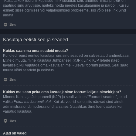
“Kustuta kõik foorumi küpsised” link kustutab kõik andmed, mida phpBB on
saatnud sinu arvutisse, näiteks hoida meeles kasutajanime ja parooli. Kui sul
esineb sisselogimises või väljalogimises probleeme, siis võib see link Sind
aidata.
Üles
Kasutaja eelistused ja seaded
Kuidas saan ma oma seadeid muuta?
Kui oled registreeritud kasutaja, siis sinu seaded on salvestatud andmebaasi.
Et neid muuta, mine Kasutaja Juhtpaneeli (KJP); Linki KJP lehele näeb
tavaliselt, kui vajutada oma kasutajanimel - üleval foorumi päises. Seal saad
muuta kõiki seadeid ja eelistusi.
Üles
Kuidas ma saan peita oma kasutajanime foorumilolijate nimekirjast?
Minnes Kasutaja Juhtpaneeli (KJP) ja sealt valides “Foorumi seaded”, leiad
valiku
Peida mu foorumil olek
. Kui aktiveerid selle, siis näevad sind ainult
administraatorid, moderaatorid ja sa ise. Statistikas Sind loendatakse kui
varjatud kasutaja.
Üles
Ajad on valed!