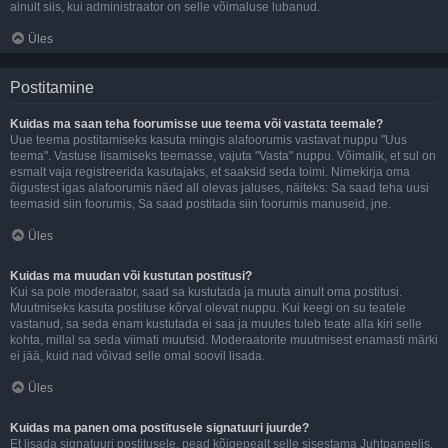
ainult siis, kui administraator on selle võimaluse lubanud.
Üles
Postitamine
Kuidas ma saan teha foorumisse uue teema või vastata teemale?
Uue teema postitamiseks kasuta mingis alafoorumis vastavat nuppu "Uus
teema". Vastuse lisamiseks teemasse, vajuta "Vasta" nuppu. Võimalik, et sul on
esmalt vaja registreerida kasutajaks, et saaksid seda toimi. Nimekirja oma
õigustest igas alafoorumis näed all olevas jaluses, näiteks: Sa saad teha uusi
teemasid siin foorumis, Sa saad postitada siin foorumis manuseid, jne.
Üles
Kuidas ma muudan või kustutan postitusi?
Kui sa pole moderaator, saad sa kustutada ja muuta ainult oma postitusi.
Muutmiseks kasuta postituse kõrval olevat nuppu. Kui keegi on su teatele
vastanud, sa seda enam kustutada ei saa ja muutes tuleb teate alla kiri selle
kohta, millal sa seda viimati muutsid. Moderaatorite muutmisest enamasti märki
ei jää, kuid nad võivad selle omal soovil lisada.
Üles
Kuidas ma panen oma postitusele signatuuri juurde?
Et lisada signatuuri postitusele, pead kõigepealt selle sisestama Juhtpaneelis.