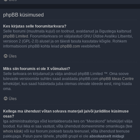
phpBB küsimused
Kes kirjutas selle foorumitarkvara?
Selle foorumi (muutmata kujul) on tootnud, avaldanud ja õigustega kaitsnud
phpBB Limited
. Foorumitarkvara on väljalastud GNU Üldise Avaliku Litsentsi,
versioon 2 (GPL-2.0) alusel ja on täiesti tasuta kasutatav kõigile. Rohkem
informatsiooni phpBB kohta leiad
phpBB.com
veebilehelt.
Üles
Miks siin foorumis ei ole X võimalust?
Selle tarkvara on kirjutanud ja välja andnud phpBB Limited ™. Oma soove
tulevaste versioonide suhtes saad avaldada phpBB.com
phpBB Ideas Centre
leheküljel, kus saad hääletada juba olemas olevate ideede eest, ning lisada
oma.
Üles
Kellega ma ühendust võtan solvava materjali ja/või juriidilise küsimuse
osas?
Iga administraatoriga võid kontakteeruda kes on “Meeskond” leheküljel välja
toodud. Kui ikka ei saa vastust, võta ühendust domeeninime omanikuga (tee
whois käsk
) või kui foorum jookseb tasuta teenusel, võta ühendust teenuse
pakkujaga. Palun pane tähele, phpBB grupil ei ole
absoluutselt midagi