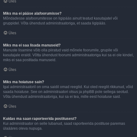
Üles
Miks ma ei pääse alafoorumisse?
Mõndadesse alafoorumitesse on ligipääs ainult teatud kasutajatel või
gruppidel. Võta ühendust administraatoriga, et saada ligipääs.
Üles
Miks ma ei saa lisada manuseid?
Manuste lisamine võib olla piiratud vaid mõnele foorumile, grupile või
kasutajale eraldi. Võtta ühendust foorumi administraatoriga kui sa ei ole kindel,
miks ei saa postitada manuseid.
Üles
Miks ma hoiatuse sain?
Igal administraatoril on oma saidil omad reeglid. Kui oled reeglit rikkunud, võid
saada hoiatuse. See on administraatori otsus ja phpBB pole sellega seotud.
Võta ühendust administraatoriga, kui sa ei tea, mille eest hoiatuse said.
Üles
Kuidas ma saan raporteerida postitusest?
Kui administraator on selle lubanud, saad raporteerida postituse paremas
ülaääres oleva nupuga.