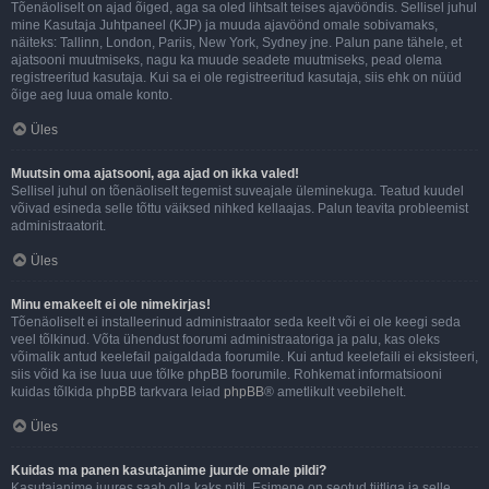
Tõenäoliselt on ajad õiged, aga sa oled lihtsalt teises ajavööndis. Sellisel juhul
mine Kasutaja Juhtpaneel (KJP) ja muuda ajavöönd omale sobivamaks,
näiteks: Tallinn, London, Pariis, New York, Sydney jne. Palun pane tähele, et
ajatsooni muutmiseks, nagu ka muude seadete muutmiseks, pead olema
registreeritud kasutaja. Kui sa ei ole registreeritud kasutaja, siis ehk on nüüd
õige aeg luua omale konto.
Üles
Muutsin oma ajatsooni, aga ajad on ikka valed!
Sellisel juhul on tõenäoliselt tegemist suveajale üleminekuga. Teatud kuudel
võivad esineda selle tõttu väiksed nihked kellaajas. Palun teavita probleemist
administraatorit.
Üles
Minu emakeelt ei ole nimekirjas!
Tõenäoliselt ei installeerinud administraator seda keelt või ei ole keegi seda
veel tõlkinud. Võta ühendust foorumi administraatoriga ja palu, kas oleks
võimalik antud keelefail paigaldada foorumile. Kui antud keelefaili ei eksisteeri,
siis võid ka ise luua uue tõlke phpBB foorumile. Rohkemat informatsiooni
kuidas tõlkida phpBB tarkvara leiad
phpBB
® ametlikult veebilehelt.
Üles
Kuidas ma panen kasutajanime juurde omale pildi?
Kasutajanime juures saab olla kaks pilti. Esimene on seotud tiitliga ja selle