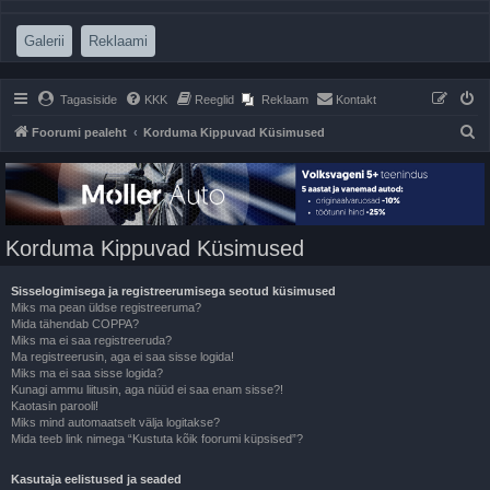
(Opens a new tab)
(Opens a new tab)
Galerii
Reklaami
Tagasiside
KKK
Reeglid
Reklaam
Kontakt
O
Foorumi pealeht
Korduma Kippuvad Küsimused
t
s
i
Korduma Kippuvad Küsimused
Sisselogimisega ja registreerumisega seotud küsimused
Miks ma pean üldse registreeruma?
Mida tähendab COPPA?
Miks ma ei saa registreeruda?
Ma registreerusin, aga ei saa sisse logida!
Miks ma ei saa sisse logida?
Kunagi ammu liitusin, aga nüüd ei saa enam sisse?!
Kaotasin parooli!
Miks mind automaatselt välja logitakse?
Mida teeb link nimega “Kustuta kõik foorumi küpsised”?
Kasutaja eelistused ja seaded