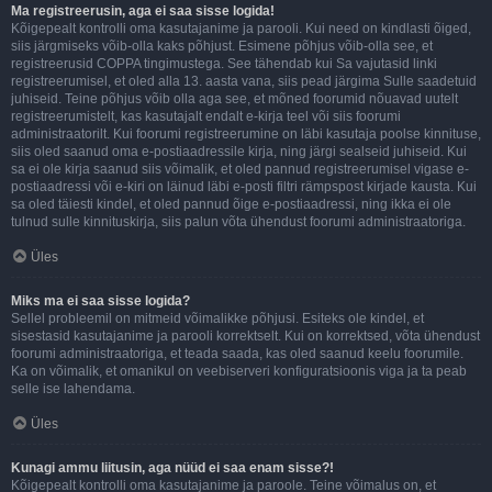
Ma registreerusin, aga ei saa sisse logida!
Kõigepealt kontrolli oma kasutajanime ja parooli. Kui need on kindlasti õiged,
siis järgmiseks võib-olla kaks põhjust. Esimene põhjus võib-olla see, et
registreerusid COPPA tingimustega. See tähendab kui Sa vajutasid linki
registreerumisel, et oled alla 13. aasta vana, siis pead järgima Sulle saadetuid
juhiseid. Teine põhjus võib olla aga see, et mõned foorumid nõuavad uutelt
registreerumistelt, kas kasutajalt endalt e-kirja teel või siis foorumi
administraatorilt. Kui foorumi registreerumine on läbi kasutaja poolse kinnituse,
siis oled saanud oma e-postiaadressile kirja, ning järgi sealseid juhiseid. Kui
sa ei ole kirja saanud siis võimalik, et oled pannud registreerumisel vigase e-
postiaadressi või e-kiri on läinud läbi e-posti filtri rämpspost kirjade kausta. Kui
sa oled täiesti kindel, et oled pannud õige e-postiaadressi, ning ikka ei ole
tulnud sulle kinnituskirja, siis palun võta ühendust foorumi administraatoriga.
Üles
Miks ma ei saa sisse logida?
Sellel probleemil on mitmeid võimalikke põhjusi. Esiteks ole kindel, et
sisestasid kasutajanime ja parooli korrektselt. Kui on korrektsed, võta ühendust
foorumi administraatoriga, et teada saada, kas oled saanud keelu foorumile.
Ka on võimalik, et omanikul on veebiserveri konfiguratsioonis viga ja ta peab
selle ise lahendama.
Üles
Kunagi ammu liitusin, aga nüüd ei saa enam sisse?!
Kõigepealt kontrolli oma kasutajanime ja paroole. Teine võimalus on, et