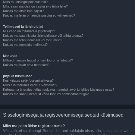
Miks mu otsingul pole vasteid?
Miks saan ma otsingu vastuseks tühja lehe?
Kuidas ma otsin kasutajaid?
Kuidas ma leian omaenda postitused või teemad?
Tellimused ja järjehoidjad
Mis vahe on tellimisel ja järjehoidjal?
Kuidas ma saan lisada järjehoidjasse või tellida teemat?
Kuidas ma tellin teemasid või foorumeid?
Kuidas ma eemaldan tellimusi?
Manused
Millised manuse tüübid on siin foorumis lubatud?
Kuidas ma leian oma manused?
phpBB küsimused
Kes kirjutas selle foorumitarkvara?
Miks siin foorumis ei ole X võimalust?
Kellega ma ühendust võtan solvava materjali ja/või juriidilise küsimuse osas?
Kuidas ma saan ühendust võtta foorumi administraatoriga?
Sisselogimisega ja registreerumisega seotud küsimused
Miks ma pean üldse registreeruma?
Võimalik, et sa ei peagi. See on foorumi haldajate otsustada, kas nad lasevad