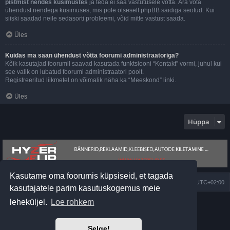
pistmist nendes küsimustes
ja teda ei saa vastutusele võtta. Ära võta
ühendust nendega küsimuses, mis pole otseselt phpBB saidiga seotud. Kui
siiski saadad neile sedasorti probleemi, võid mitte vastust saada.
Üles
Kuidas ma saan ühendust võtta foorumi administraatoriga?
Kõik kasutajad foorumil saavad kasutada funktsiooni “Kontakt” vormi, juhul kui
see valik on lubatud foorumi administraatori poolt.
Registreeritud liikmetel on võimalik näha ka “Meeskond” linki.
Üles
Hüppa
Kasutame oma foorumis küpsiseid, et tagada
Foorumi pealeht
Kõik kellaajad on
UTC+02:00
kasutajatele parim kasutuskogemus meie
leheküljel.
Loe rohkem
Arendas
phpBB
® Forum Software © phpBB Limited
Prosilver Dark Edition by
Premium phpBB Styles
Estonian translation by Exabot © 2008*-2024
Selge!
Privaatsus
|
Kasutajatingimused