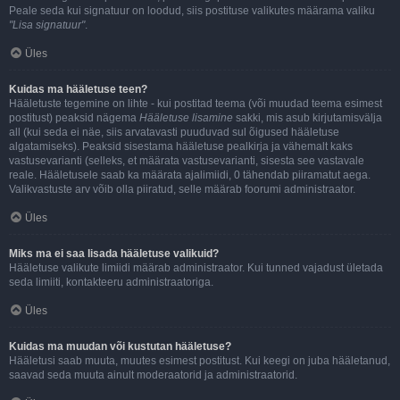
Peale seda kui signatuur on loodud, siis postituse valikutes määrama valiku
"Lisa signatuur"
.
Üles
Kuidas ma hääletuse teen?
Hääletuste tegemine on lihte - kui postitad teema (või muudad teema esimest
postitust) peaksid nägema
Hääletuse lisamine
sakki, mis asub kirjutamisvälja
all (kui seda ei näe, siis arvatavasti puuduvad sul õigused hääletuse
algatamiseks). Peaksid sisestama hääletuse pealkirja ja vähemalt kaks
vastusevarianti (selleks, et määrata vastusevarianti, sisesta see vastavale
reale. Hääletusele saab ka määrata ajalimiidi, 0 tähendab piiramatut aega.
Valikvastuste arv võib olla piiratud, selle määrab foorumi administraator.
Üles
Miks ma ei saa lisada hääletuse valikuid?
Hääletuse valikute limiidi määrab administraator. Kui tunned vajadust ületada
seda limiiti, kontakteeru administraatoriga.
Üles
Kuidas ma muudan või kustutan hääletuse?
Hääletusi saab muuta, muutes esimest postitust. Kui keegi on juba hääletanud,
saavad seda muuta ainult moderaatorid ja administraatorid.