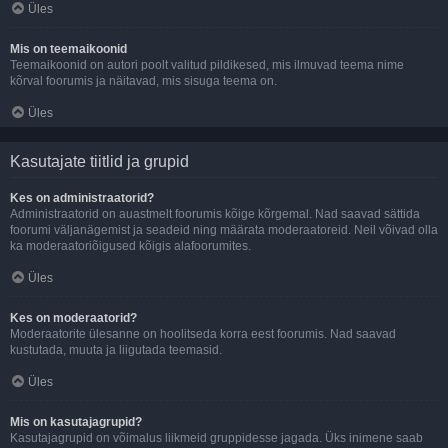
Üles
Mis on teemaikoonid
Teemaikoonid on autori poolt valitud pildikesed, mis ilmuvad teema nime
kõrval foorumis ja näitavad, mis sisuga teema on.
Üles
Kasutajate tiitlid ja grupid
Kes on administraatorid?
Administraatorid on auastmelt foorumis kõige kõrgemal. Nad saavad sättida
foorumi väljanägemist ja seadeid ning määrata moderaatoreid. Neil võivad olla
ka moderaatoriõigused kõigis alafoorumites.
Üles
Kes on moderaatorid?
Moderaatorite ülesanne on hoolitseda korra eest foorumis. Nad saavad
kustutada, muuta ja liigutada teemasid.
Üles
Mis on kasutajagrupid?
Kasutajagrupid on võimalus liikmeid gruppidesse jagada. Üks inimene saab