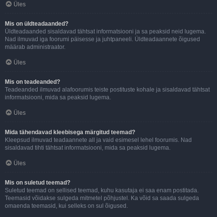
Üles
Mis on üldteadaanded?
Üldteadaanded sisaldavad tähtsat informatsiooni ja sa peaksid neid lugema.
Nad ilmuvad iga foorumi päisesse ja juhtpaneeli. Üldteadaannete õigused
määrab administraator.
Üles
Mis on teadeanded?
Teadeanded ilmuvad alafoorumis teiste postituste kohale ja sisaldavad tähtsat
informatsiooni, mida sa peaksid lugema.
Üles
Mida tähendavad kleebisega märgitud teemad?
Kleepsud ilmuvad teadaannete all ja vaid esimesel lehel foorumis. Nad
sisaldavad tihti tähtsat informatsiooni, mida sa peaksid lugema.
Üles
Mis on suletud teemad?
Suletud teemad on sellised teemad, kuhu kasutaja ei saa enam postitada.
Teemasid võidakse sulgeda mitmetel põhjustel. Ka võid sa saada sulgeda
omaenda teemasid, kui selleks on sul õigused.