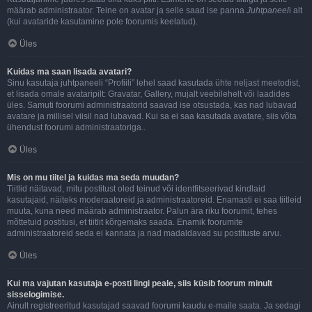
määrab administraator. Teine on avatar ja selle saad ise panna
Juhtpaneel
i alt
(kui avataride kasutamine pole foorumis keelatud).
Üles
Kuidas ma saan lisada avatari?
Sinu kasutaja juhtpaneeli “Profiili” lehel saad kasutada ühte neljast meetodist,
et lisada omale avataripilt: Gravatar, Gallery, mujalt veebilehelt või laadides
üles. Samuti foorumi administraatorid saavad ise otsustada, kas nad lubavad
avatare ja millisel viisil nad lubavad. Kui sa ei saa kasutada avatare, siis võta
ühendust foorumi administraatoriga..
Üles
Mis on mu tiitel ja kuidas ma seda muudan?
Tiitlid näitavad, mitu postitust oled teinud või identfitseerivad kindlaid
kasutajaid, näiteks moderaatoreid ja administraatoreid. Enamasti ei saa tiitleid
muuta, kuna need määrab administraator. Palun ära riku foorumit, tehes
mõttetuid postitusi, et tiitlit kõrgemaks saada. Enamik foorumite
administraatoreid seda ei kannata ja nad madaldavad su postituste arvu.
Üles
Kui ma vajutan kasutaja e-posti lingi peale, siis küsib foorum minult
sisselogimise.
Ainult registreeritud kasutajad saavad foorumi kaudu e-maile saata. Ja sedagi