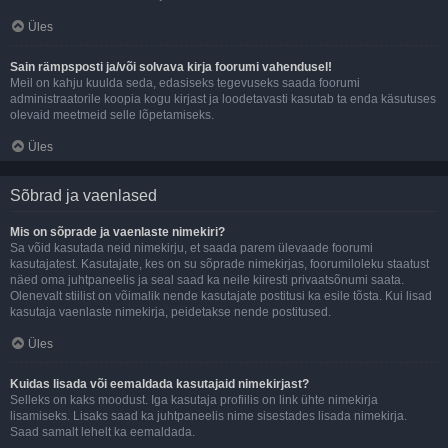
Üles
Sain rämpsposti ja/või solvava kirja foorumi vahendusel!
Meil on kahju kuulda seda, edasiseks tegevuseks saada foorumi
administraatorile koopia kogu kirjast ja loodetavasti kasutab ta enda käsutuses
olevaid meetmeid selle lõpetamiseks.
Üles
Sõbrad ja vaenlased
Mis on sõprade ja vaenlaste nimekiri?
Sa võid kasutada neid nimekirju, et saada parem ülevaade foorumi
kasutajatest. Kasutajate, kes on su sõprade nimekirjas, foorumiloleku staatust
näed oma juhtpaneelis ja seal saad ka neile kiiresti privaatsõnumi saata.
Olenevalt stiilist on võimalik nende kasutajate postitusi ka esile tõsta. Kui lisad
kasutaja vaenlaste nimekirja, peidetakse nende postitused.
Üles
Kuidas lisada või eemaldada kasutajaid nimekirjast?
Selleks on kaks moodust. Iga kasutaja profiilis on link ühte nimekirja
lisamiseks. Lisaks saad ka juhtpaneelis nime sisestades lisada nimekirja.
Saad samalt lehelt ka eemaldada.