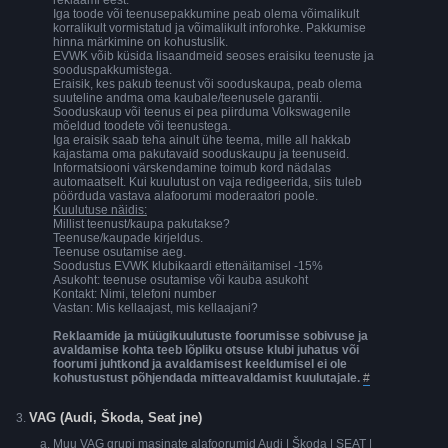
reklaami eest.
Iga toode või teenusepakkumine peab olema võimalikult
korralikult vormistatud ja võimalikult inforohke. Pakkumise
hinna märkimine on kohustuslik.
EVWK võib küsida lisaandmeid seoses eraisiku teenuste ja
sooduspakkumistega.
Eraisik, kes pakub teenust või sooduskaupa, peab olema
suuteline andma oma kaubale/teenusele garantii.
Sooduskaup või teenus ei pea piirduma Volkswagenile
mõeldud toodete või teenustega.
Iga eraisik saab teha ainult ühe teema, mille all hakkab
kajastama oma pakutavaid sooduskaupu ja teenuseid.
Informatsiooni värskendamine toimub kord nädalas
automaatselt. Kui kuulutust on vaja redigeerida, siis tuleb
pöörduda vastava alafoorumi moderaatori poole.
Kuulutuse näidis:
Millist teenust/kaupa pakutakse?
Teenuse/kaupade kirjeldus.
Teenuse osutamise aeg.
Soodustus EVWK klubikaardi ettenäitamisel -15%
Asukoht: teenuse osutamise või kauba asukoht
Kontakt: Nimi, telefoni number
Vastan: Mis kellaajast, mis kellaajani?
Reklaamide ja müügikuulutuste foorumisse sobivuse ja
avaldamise kohta teeb lõpliku otsuse klubi juhatus või
foorumi juhtkond ja avaldamisest keeldumisel ei ole
kohustustust põhjendada mitteavaldamist kuulutajale.
#
VAG (Audi, Škoda, Seat jne)
Muu VAG grupi masinate alafoorumid Audi | Škoda | SEAT |