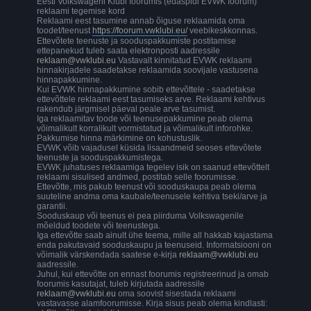
Eesti Volkswageni Klubi foorumis (edaspidi EVWK foorum)
reklaami tegemise kord
Reklaami eest tasumine annab õiguse reklaamida oma
toodet/teenust
https://foorum.vwklubi.eu/
veebikeskkonnas.
Ettevõtete teenuste ja sooduspakkumiste postitamise
ettepanekud tuleb saata elektronposti aadressile
reklaam@vwklubi.eu
Vastavalt kinnitatud EVWK reklaami
hinnakirjadele saadetakse reklaamida soovijale vastusena
hinnapakkumine.
Kui EVWK hinnapakkumine sobib ettevõttele - saadetakse
ettevõttele reklaami eest tasumiseks arve. Reklaami kehtivus
rakendub järgmisel päeval peale arve tasumist.
Iga reklaamitav toode või teenusepakkumine peab olema
võimalikult korralikult vormistatud ja võimalikult inforohke.
Pakkumise hinna märkimine on kohustuslik.
EVWK võib vajadusel küsida lisaandmeid seoses ettevõtete
teenuste ja sooduspakkumistega.
EVWK juhatuses reklaamiga tegelev isik on saanud ettevõttelt
reklaami sisulised andmed, postitab selle foorumisse.
Ettevõtte, mis pakub teenust või sooduskaupa peab olema
suuteline andma oma kaubale/teenusele kehtiva tseki/arve ja
garantii.
Sooduskaup või teenus ei pea piirduma Volkswagenile
mõeldud toodete või teenustega.
Iga ettevõtte saab ainult ühe teema, mille all hakkab kajastama
enda pakutavaid sooduskaupu ja teenuseid. Informatsiooni on
võimalik värskendada saatese e-kirja
reklaam@vwklubi.eu
aadressile.
Juhul, kui ettevõtte on ennast foorumis registreerinud ja omab
foorumis kasutajat, tuleb kirjutada aadressile
reklaam@vwklubi.eu
oma soovist sisestada reklaami
vastavasse alamfoorumisse. Kirja sisus peab olema kindlasti: