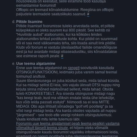
nõusolekuta on keelatud, selle eiramine toob kasutaja
eemaldamise foorumist!
Offtopic on teemast kõrvalekaldumine. Reeglina on offtopic
paljudele teemadele saatuslikuks saanud.
#
Piltide lisamine
Piltide lisamisel foorumisse tuleks arvestada seda, et piltide
küljepikkus ei oleks suurem kui 800 pikslit. See kehtib nii
"Huviliste autod" alafoorumis, kui ka kõikides teistes
alafoorumites tehtud postituste kohta. Kui pildid on suuremad
või ei saa neid väiksemaks teha, siis lisada ainult link pildile.
Klubi või foorum ei vastuta üleslaaditud failide omandiõiguse
eest ja kui avastate midagi ebaseadusliku, siis kõrvaldatakse
see esimese raporti peale.
#
Uue teema algatamine
Enne uue teema algatamist on
rangelt
soovituslik kasutada
OTSINGUFUNKTSIOONI, leidmaks juba varem samal teemal
toimunud arutlusi.
Suure tõenäosusega on juba küsitud seda, mida tahad küsida.
Kui sa midagi sellist EI leia, siis vajuta ülevalt OTSI nuppu ning
kirjuta sinna mõned märksõnad sellest, mida tahad. Otsida
tuleb KONKREETSELT. Ära sisesta otsingusse midagi nagu
"kas keegi teab, kust ma võiksin endale leida ühe lehekülje,
kus võib leida passati esituld". Niimoodi sa ei leia MITTE
MIDAGI. Otsi aga lihtsalt sõnadega "golf vr6 pooltelg" ja sa
võid isegi midagi leida. Ära karda otsides vajutada all nuppu
"järgmised" - see toob ette veelgi rohkem otsingutulemusi.
Vaata kindlasti mitu lehte tulemusi läbi.
Foorumis uue teema algatamisel peab teema pealkiri vastama
võimalikult täpselt teema sisule
, et hiljem oleks võimalik
otsingusõnade kaudu foorumist vajalikku informatsiooni leida,
enamasti on parem postitada juba olemasolevasse teemasse,