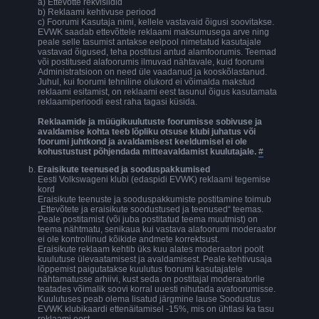
a) Ettevõtte rekvisiidid
b) Reklaami kehtivuse periood
c) Foorumi Kasutaja nimi, kellele vastavaid õigusi soovitakse.
EVWK saadab ettevõttele reklaami maksumusega arve ning
peale selle tasumist antakse eelpool nimetatud kasutajale
vastavad õigused, teha postitusi antud alamfoorumis. Teemad
või postitused alafoorumis ilmuvad nähtavale, kuid foorumi
Administratsioon on need üle vaadanud ja kooskõlastanud.
Juhul, kui foorumi tehniline olukord ei võimalda makstud
reklaami esitamist, on reklaami eest tasunul õigus kasutamata
reklaamiperioodi eest raha tagasi küsida.
Reklaamide ja müügikuulutuste foorumisse sobivuse ja
avaldamise kohta teeb lõpliku otsuse klubi juhatus või
foorumi juhtkond ja avaldamisest keeldumisel ei ole
kohustustust põhjendada mitteavaldamist kuulutajale.
#
Eraisikute teenused ja sooduspakkumised
Eesti Volkswageni klubi (edaspidi EVWK) reklaami tegemise
kord
Eraisikute teenuste ja sooduspakkumiste postitamine toimub
„Ettevõtete ja eraisikute soodustused ja teenused“ teemas.
Peale postitamist (või juba postitatud teema muutmist) on
teema nähtmatu, senikaua kui vastava alafoorumi moderaator
ei ole kontrollinud kõikide andmete korrektsust.
Eraisikute reklaam kehtib üks kuu alates moderaatori poolt
kuulutuse ülevaatamisest ja avaldamisest. Peale kehtivusaja
lõppemist paigutatakse kuulutus foorumi kasutajatele
nähtamatusse arhiivi, kust seda on postitajal moderaatorile
teatades võimalik soovi korral uuesti nihutada avafoorumisse.
Kuulutuses peab olema lisatud järgmine lause Soodustus
EVWK klubikaardi ettenäitamisel -15%, mis on ühtlasi ka tasu