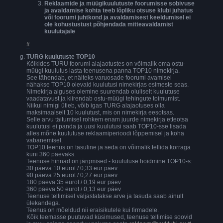
Reklaamide ja müügikuulutuste foorumisse sobivuse
ja avaldamise kohta teeb lõpliku otsuse klubi juhatus
või foorumi juhtkond ja avaldamisest keeldumisel ei
ole kohustustust põhjendada mitteavaldamist
kuulutajale
#
TURG kuulutuste TOP10
Kõikides TURU foorumi alajaotustes on võimalik oma ostu-
müügi kuulutus lasta teenusena panna TOP10 nimekirja.
See tähendab, et näiteks varuosade foorumi avamisel
nähakse TOP10 olevaid kuulutusi nimekirjas esimeste seas.
Nimekirja alguses olemine suurendab oluliselt kuulutuse
vaadatavust ja kiirendab ostu-müügi tehingute toimumist.
Niikui nimigi ütleb, võib igas TURG alajaotuses olla
maksimaalselt 10 kuulutust, mis on nimekirja eesotsas.
Selle arvu täitumisel rohkem enam juurde nimekirja etteotsa
kuulutusi ei panda ja uusi kuulutusi saab TOP10-sse lisada
alles mõne kuulutuse reklaamiperioodi lõppemisel ja koha
vabanemisel.
TOP10 teenus on tasuline ja seda on võimalik tellida korraga
kuni 360 päevaks.
Teenuse hinnad on järgmised - kuulutuse hoidmine TOP10-s:
30 päeva 10 eurot / 0,33 eur päev
90 päeva 25 eurot / 0,27 eur päev
180 päeva 35 eurot / 0,19 eur päev
360 päeva 50 eurot / 0,13 eur päev
Teenuse tellimisel väljastatakse arve ja tasuda saab ainult
ülekandega.
Teenus on mõeldud nii eraisikutele kui firmadele.
Kõik teemasse puutuvad küsimused, teenuse tellimise soovid