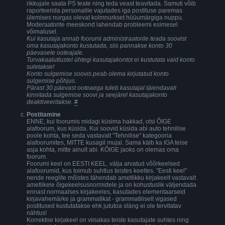
rikkujale saata PS teate ning teda veast teavitada. Samuti võib
raporteerida personalile vajutades iga postituse paremas
ülemises nurgas olevat kolmnurkset hüüumärgiga nuppu.
Moderaatorite meeskond lahendab probleemi esimesel
võimalusel.
Kui kasutaja annab foorumi administraatorile teada soovist
oma kasutajakonto kustutada, siis pannakse konto 30
päevasele ooteajale.
Turvakaalutlustel ühtegi kasutajakontot ei kustutata vaid konto
suletakse!
Konto sulgemise soovis peab olema kirjutatud konto
sulgemise põhjus.
Pärast 30 päevast ooteaega tuleb kasutajal täiendavalt
kinnitada sulgemise soovi ja seejärel kasutajakonto
deaktiveeritakse.
#
Postitamine
ENNE, kui foorumis midagi küsima hakkad, otsi ÕIGE
alafoorum, kus küsida. Kui soovid küsida abi auto tehnilise
poole kohta, tee seda vastavalt "Tehnilise" kategooria
alafoorumites, MITTE kusagil mujal. Sama käib ka IGA teise
asja kohta, mitte ainult abi. KÕIGE jaoks on olemas oma
foorum.
Foorumi keel on EESTI KEEL, välja arvatud võõrkeelsed
alafoorumid, kus toimub suhtlus teistes keeltes. "Eesti keel"
nende reeglite mõistes tähendab ametlikku kirjakeelt vastavalt
ametlikele õigekeelsusnormidele ja on kohustuslik väljendada
ennast normaalses kirjakeeles, kasutades elementaarseid
kirjavahemärke ja grammatikat - grammatiliselt vigased
postitused kustutatakse ehk jututoa släng ei ole tervitatav
nähtus!
Korrektne kirjakeel on viisakas teiste kasutajate suhtes ning