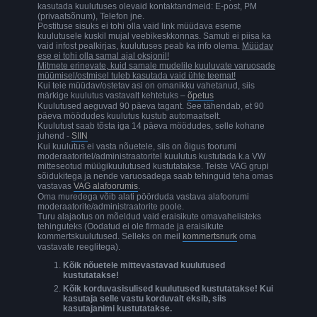
kasutada kuulutuses olevaid kontaktandmeid: E-post, PM
(privaatsõnum), Telefon jne.
Postituse sisuks ei tohi olla vaid link müüdava eseme
kuulutusele kuskil mujal veebikeskkonnas. Samuti ei piisa ka
vaid infost pealkirjas, kuulutuses peab ka info olema.
Müüdav
ese ei tohi olla samal ajal oksjonil!
Mitmete erinevate, kuid samale mudelile kuuluvate varuosade
müümisel/ostmisel tuleb kasutada vaid ühte teemat!
Kui teie müüdav/ostetav asi on omanikku vahetanud, siis
märkige kuulutus vastavalt kehtetuks –
õpetus
Kuulutused aeguvad 90 päeva tagant. See tähendab, et 90
päeva möödudes kuulutus kustub automaatselt.
Kuulutust saab tõsta iga 14 päeva möödudes, selle kohane
juhend -
SIIN
Kui kuulutus ei vasta nõuetele, siis on õigus foorumi
moderaatoritel/administraatoritel kuulutus kustutada k.a VW
mitteseotud müügikuulutused kustutatakse. Teiste VAG grupi
sõidukitega ja nende varuosadega saab tehinguid teha omas
vastavas
VAG alafoorumis
.
Oma muredega võib alati pöörduda vastava alafoorumi
moderaatorite/administraatorite poole.
Turu alajaotus on mõeldud vaid eraisikute omavahelisteks
tehinguteks (Oodatud ei ole firmade ja eraisikute
kommertskuulutused. Selleks on meil
kommertsnurk
oma
vastavate reeglitega).
Kõik nõuetele mittevastavad kuulutused
kustutatakse!
Kõik korduvasisulised kuulutused kustutatakse! Kui
kasutaja selle vastu korduvalt eksib, siis
kasutajanimi kustutatakse.