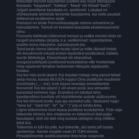
lihtsustab foorumi kasutamist (näiteks kas nüüd otsingusse
kirjutada: "käigukast", "käikkar", "kkast" või lihtsalt "kast").
Julgelt soovitame kasutada nn. spellereid. Lubatud on
võõrkeelsete tehniliste terminite kasutamine, kui neile puudub
üldlevinud eestikeelne vaste.
Keelatud on teiste Foorumikasutajate otsene solvamine ja
halvustamine. Samuti on keelatud kasutada ebatsensuurseid
sõnu.
Foorumis kehtivad üldlevinud moraal ja eetika normid mida on
rangelt soovitatav järgida, k.a. valdkonnad: ropendamine,
avaliku korra rikkumine, karastusjook jne.
Tekst peab olema läbivalt musta värvi ja mitte läbivalt boldis
või muudmoodi erksalt eristuv tavalistest postitustest, näiteks
suurte tähtedega. Ebasobivad või ebasobiva
sisuga(sisutühjad) postitused kustutatakse ette hoiatamata
ning vajadusel tehakse leebemale rikkujale algatuseks
hoiatus.
Ära tee mitu posti järjest. Kui kirjutad midagi ning pärast tahad
seda muuta, kasuta MUUDA nuppu! Oma postituste muutmine
sisutühjaks (.,;:- jne), toob kaasa kasutaja eemaldamise
foorumist! Ära tee järjest 2 või enam posti, kus viimastes
parandad esimese vigu. Erandina on lubatud teha
topeltpostitusi huviliste või klubiliikmete autode alafoorumis.
Ära tee tühiseid poste, ega aja seosetut juttu. Vastuseid nagu
"mina ka", "oled loll", "ei", "ja", ":)" jms ei tohiks teha.
Liigne tsiteerimine toob kaasa postituse kustutamise. Pole vaja
tsiteerida inimest, kes omakorda on tsiteerinud liialt palju
kasutajaid, niiet ole tark ning kustuta üleliigne ning mõttetu
tekst ära.
Tsiteerida ei tohi ka pilte, kui tsiteerite, siis tuleb pilt lisada
spoilerisse. Nende reeglite vastu EI TOHI eksida.
Privaatsõnumite avalikustamine ilma teise osapoole