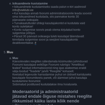
Isikuandmete kustutamine
• Isikuandmete kustutamiseks saada palun e-kiri aadressil
info@vwklubi.ee
• Kui kasutaja annab foorumi administratsioonile teada soovist
oma isikuandmed kustutada, siis pannakse konto 30
päevasele ooteajale.
• Turvakaalutlustel ühtegi kasutajakontot ei kustutata vaid
konto suletakse!
• Konto sulgemise soovis peab olema kirjutatud konto
sulgemise põhjus.
• Pärast 30 päevast ooteaega tuleb kasutajal täiendavalt
kinnitada sulgemise soovi ja seejärel kasutajakonto
deaktiveeritakse.
#
Muu
Muu
Käesolevates reeglites sätestamata küsimustes juhinduvad
Foorumi kasutajad eelkõige Foorumi rubriigis "Ametlikud
teated" toodud informatsioonist ning igas alateemas eraldi
välja toodud "Teadete" ja/või "Reeglite" kohaselt.
Keelatud tegevuste harrastamise puhul on üldiselt karistuseks
kasutajale foorumikeelu panek, või äärmisel juhul kasutaja
kustutamine foorumist.
Sobimatud postitused kustutatakse ilma hoiatuseta.
Moderaatorid ja administraatorid
jätavad endale õiguse mistahes reeglite
rikkumisel käiku lasta kõik nende