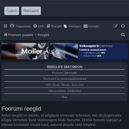
(Opens a new tab)
(Opens a new tab)
Galerii
Reklaami
Tagasiside
KKK
Reeglid
Reklaam
Kontakt
O
Foorumi pealeht
Reeglid
t
s
i
REEGLITE SEKTSIOON
Foorumi Üldreeglid
Teenused ja sooduspakkumised
VAG (Audi, Škoda, Seat jne)
Isikuandmete töötlemine
Muu
Foorumi reeglid
Antud reeglid on selleks, et selgitada erinevaid kohustusi, mis on järgimiseks
kõigile liikmetele Eesti Volkswageni Klubi foorumis. Et kõik foorumi lugejad ja
liikmed tunneksid ennast hästi, palume järgida neid reegleid.