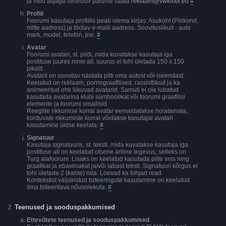
ja muu asjaga seonduv palume saata
reklaam@vwklubi.eu
#
Profiil
Foorumi kasutaja profiilis peab olema kirjas: Asukoht (Piirkond,
mitte aadress) ja töötav e-maili aadress. Soovituslikult - auto
mark, mudel, telefon, jne.
#
Avatar
Foorumi avatari, st. pildi, mida kuvatakse kasutaja iga
postituse juures nime all, suurus ei tohi ületada 150 x 150
pikslit.
Avataril on soovitav näidata pilti oma autost või iseendast.
Keelatud on reklaam, pornograafilised, rassistlikud ja ka
animeeritud ehk liikuvad avatarid. Samuti ei ole lubatud
kasutada avatarina klubi sümboolikat või foorumi graafilisi
elemente ja foorumi smailisid.
Reeglite rikkumise korral avatar eemaldatakse hoiatamata,
korduvate rikkumiste korral võidakse kasutajal avatari
kasutamine üldse keelata.
#
Signatuur
Kasutaja signatuuris, st. teksti, mida kuvatakse kasutaja iga
postituse all on keelatud otsene äriline tegevus, selleks on
Turg alafoorum. Lisaks on keelatud kasutada pilte vms ning
graafikat ja ebaviisakat ja/või labast teksti. Signatuuri kõrgus ei
tohi ületada 2 (kahte) rida. Loevad ka tühjad read.
Kontekstist väljakistud tsiteeringute kasutamine on keelatud
ilma tsiteeritava nõusolekuta.
#
Teenused ja sooduspakkumised
Ettevõtete teenused ja sooduspakkumised