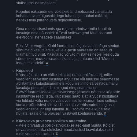
statistilistel eesmärkidel.
Kogutud isikuandmeid võidakse andmebaasist väljastada
kohaldatavate õigusaktidega lubatud ja nõutud määral,
näiteks ilma piiranguteta riigiasutustele.
Oma e-posti sisestamisega registreerimisvormile kinnitab
kasutaja oma nõusolekut Eesti Volkswageni Klubi foorumi
elektrooniliste teadete saamiseks.
Eesti Volkswageni Klubi foorumil on õigus saata infoga seotud
sõnumeid kasutajatele, kelle e-posti aadressid on saadud
ülalmainitud viisil. Kasutajad võivad mistahes hetkel keelduda
sõnumitest, muutes seadeid kasutaja juhtpaneelist "Muuda
teadete seadeid".
#
Küpsised
Küpsis (cookie) on väike tekstifail (träkidentifikaator), mille
veebileht salvestab kasutaja arvutisse või muusse seadmesse
abistamaks külastusandmete kogumist ning salvestada mällu
kasutaja poolt tehtud toimingud ning seadistused.
EVWK foorumi lehekülje sirvimisega jätkates nõustute küpsiste
kasutamise reeglitega. Küpsiseid saab alati arvutist kustutada
või lülitada välja nende vastuvõtmise funktsioon, kuid sellega
kaotate küpsistest sõltuvad kasutaja veebiseaded ning osa
veebilehest ei pruugi toimida. Kui soovite meie küpsiseid
hüljata, saate oma brauseri vastavalt konfigureerida.
#
Käesoleva privaatsuspoliitika muutmine
• Meie privaatsuspoliitikat võidakse aeg-ajalt muuta. Kõigist
privaatsuspoliitika olulistest muudatustest teavitatakse teid
meie veebisaidi kaudu.
#