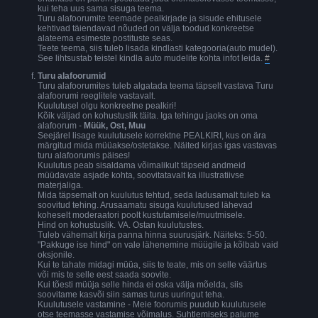
kui teha uus sama sisuga teema.
Turu alafoorumite teemade pealkirjade ja sisude ehitusele
kehtivad täiendavad nõuded on välja toodud konkreetse
alateema esimeste postituste seas.
Teete teema, siis tuleb lisada kindlasti kategooria(auto mudel).
See lihtsustab teistel kindla auto mudelite kohta infot leida.
#
Turu alafoorumid
Turu alafoorumites tuleb algatada teema täpselt vastava Turu
alafoorumi reeglitele vastavalt.
Kuulutusel olgu konkreetne pealkiri!
Kõik väljad on kohustuslik täita. Iga tehingu jaoks on oma
alafoorum -
Müük, Ost, Muu
Seejärel lisage kuulutusele korrektne PEALKIRI, kus on ära
märgitud mida müüakse/ostetakse. Näited kirjas igas vastavas
turu alafoorumis päises!
Kuulutus peab sisaldama võimalikult täpseid andmeid
müüdavate asjade kohta, soovitatavalt ka illustratiivse
materjaliga.
Mida täpsemalt on kuulutus tehtud, seda ladusamalt tuleb ka
soovitud tehing. Arusaamatu sisuga kuulutused lähevad
koheselt moderaatori poolt kustutamisele/muutmisele.
Hind on kohustuslik. VA. Ostan kuulutustes.
Tuleb vähemalt kirja panna hinna suurusjärk. Näiteks: 5-50.
"Pakkuge ise hind" on vale lähenemine müügile ja kõlbab vaid
oksjonile.
Kui te tahate midagi müüa, siis te teate, mis on selle väärtus
või mis te selle eest saada soovite.
Kui tõesti müüja selle hinda ei oska välja mõelda, siis
soovitame kasvõi siin samas turus uuringut teha.
Kuulutusele vastamine - Meie foorumis puudub kuulutusele
otse teemasse vastamise võimalus. Suhtlemiseks palume