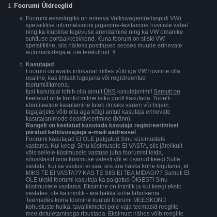
Foorumi Üldreeglid
Foorumi eesmärgiks on erineva Volkswageni(edaspidi VW)
spetsiifilise informatsiooni jagamine-levitamine huviliste vahel
ning ka klubilise tegevuse arendamine ning ka VW omanike
suhtluse portaal/keskkond. Kuna foorum on siiski VW-
spetsiifiline, siis näiteks postitused seoses muude erinevate
automarkidega ei ole teretulnud.
#
Kasutajad
Foorum on avalik infokanal milles võib iga VW huviline olla
osaline, kas lihtsalt lugejana või registreeritud
foorumiliikmena.
Igal kasutajal tohib olla ainult
ÜKS
kasutajanimi!
Samuti on
keelatud ühte kontot mitme isiku poolt kasutada.
Topelt-
identiteetide kasutamine tuleb ilmsiks varem või hiljem,
tagajärjeks võib olla aga kõigi antud kasutaja erinevate
kasutajanimede deaktiveerimine (bänn).
Rangelt on keelatud kasutada kasutaja registreerimisel
piiratud kehtivusajaga e-maili aadresse!
Foorumi kasutajad EI OLE palgatud Sinu küsimustele
vastama. Kui keegi Sinu küsimusele EI VASTA, siis järelikult
võis sellele küsimusele vastuse juba foorumist leida,
sõnastasid oma küsimuse valesti või ei osanud keegi Sulle
vastata. Kui sa vastust ei saa, siis ära hakka kohe kirjutama, et
MIKS TE EI VASTA?? KAS TE SIIS EI TEA MIDAGI?? Samuti EI
OLE ükski foorumi kasutaja ka palgatud ÕIGESTI Sinu
küsimustele vastama. Eksimine on inimlik ja kui keegi eksib
vastates, ole ka inimlik - ära hakka kohe läbutsema.
Teemades korra loomine kuulub foorumi MEESKOND
kohustuste hulka, tavaliikmetel pole vaja teemasid reeglite
meeldetuletamisega risustada. Eksimust nähes võib reeglite