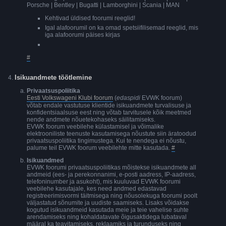
Porsche | Bentley | Bugatti | Lamborghini | Scania | MAN
Kehtivad üldised foorumi reeglid!
Igal alafoorumil on ka omad spetsiifilisemad reeglid, mis
iga alafoorumi päises kirjas
#
Isikuandmete töötlemine
Privaatsuspoliitika
Eesti Volkswageni Klubi foorum
(
edaspidi
EVWK foorum)
võtab endale vastutuse klientide isikuandmete turvalisuse ja
konfidentsiaalsuse eest ning võtab tarvitusele kõik meetmed
nende andmete nõuetekohaseks säilitamiseks.
EVWK foorum veebilehe külastamisel ja võimalike
elektrooniliste teenuste kasutamisega nõustute siin äratoodud
privaatsuspoliitika tingimustega. Kui te nendega ei nõustu,
palume teil EVWK foorum veebilehte mitte kasutada.
#
Isikuandmed
EVWK foorumi privaatsuspoliitikas mõistekse isikuandmete all
andmeid (ees- ja perekonnanimi, e-posti aadress, IP-aadress,
telefoninumber ja asukoht), mis kuuluvad EVWK foorumi
veebilehe kasutajale, kes need andmed edastavad
registreerimisvormi täitmisega ning nõusolekuga foorumi poolt
väljastatud sõnumite ja uudiste saamiseks. Lisaks võidakse
kogutud isikuandmeid kasutada meie ja teie vahelise suhte
arendamiseks ning kohaldatavate õigusaktidega lubataval
määral ka teavitamiseks, reklaamiks ja turunduseks ning