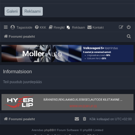
(Opens a new tab)
(Opens a new tab)
Galerii
Reklaami
Tagasiside
KKK
Reeglid
Reklaam
Kontakt
O
Foorumi pealeht
t
s
i
Informatsioon
Teil puudub juurdepääs
Foorumi pealeht
Kõik kellaajad on
UTC+02:00
Arendas
phpBB
® Forum Software © phpBB Limited