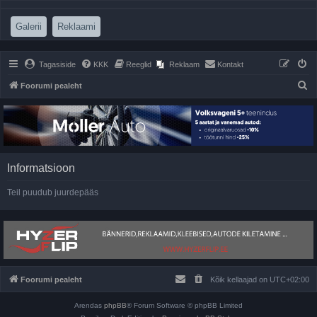
(Opens a new tab)
(Opens a new tab)
Galerii
Reklaami
Tagasiside
KKK
Reeglid
Reklaam
Kontakt
O
Foorumi pealeht
t
s
i
Informatsioon
Teil puudub juurdepääs
Foorumi pealeht
Kõik kellaajad on
UTC+02:00
Arendas
phpBB
® Forum Software © phpBB Limited