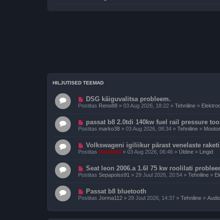
HILJUTISED TEEMAD
DSG käiguvalitsa probleem.
Postitas
Reno88
» 03 Aug 2026, 18:22 »
Tehniline
»
Elektro
passat b8 2.0tdi 140kw fuel rail pressure to
Postitas
marko38
» 03 Aug 2026, 08:34 »
Tehniline
»
Mooto
Volkswageni igiliikur pärast venelaste raket
Postitas
HawkHill
» 03 Aug 2026, 06:46 »
Üldine
»
Lingid
Seat leon 2006.a 1.6l 75 kw roolilati proble
Postitas
Sepapoiss91
» 29 Juul 2026, 20:54 »
Tehniline
»
El
Passat b8 bluetooth
Postitas
Jorma112
» 29 Juul 2026, 14:37 »
Tehniline
»
Audio