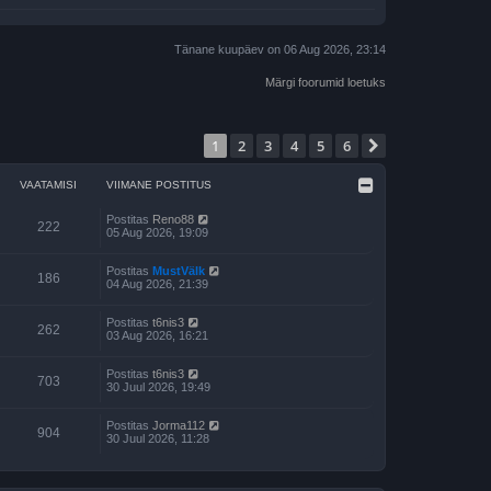
Tänane kuupäev on 06 Aug 2026, 23:14
Märgi foorumid loetuks
1
2
3
4
5
6
Järgmine
VAATAMISI
VIIMANE POSTITUS
Postitas
Reno88
222
05 Aug 2026, 19:09
Postitas
MustVälk
186
04 Aug 2026, 21:39
Postitas
t6nis3
262
03 Aug 2026, 16:21
Postitas
t6nis3
703
30 Juul 2026, 19:49
Postitas
Jorma112
904
30 Juul 2026, 11:28