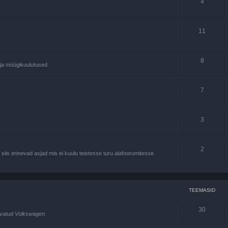
4
11
8
u ja müügikuulutused.
7
3
2
 siis erinevad asjad mis ei kuulu teistesse turu alafoorumitesse.
TEEMASID
30
rvatud Volkswagen.