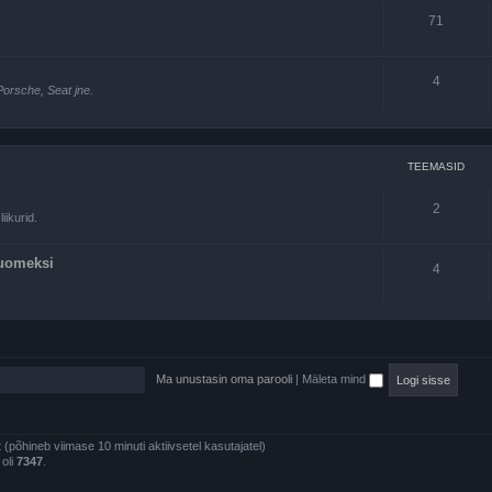
71
4
Porsche, Seat jne.
TEEMASID
2
iikurid.
Suomeksi
4
Ma unustasin oma parooli
|
Mäleta mind
st (põhineb viimase 10 minuti aktiivsetel kasutajatel)
 oli
7347
.