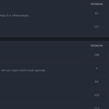
TEEMASID
65
tega (k.a. kleepsudega).
127
TEEMASID
289
4
 ehk kes saaks kiirelt kohale appi tulla.
69
323
223