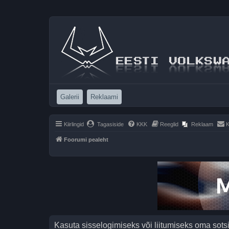
(Opens a new tab)
(Opens a new tab)
Galerii
Reklaami
Kiirlingid
Tagasiside
KKK
Reeglid
Reklaam
K
Foorumi pealeht
Kasuta sisselogimiseks või liitumiseks oma sots