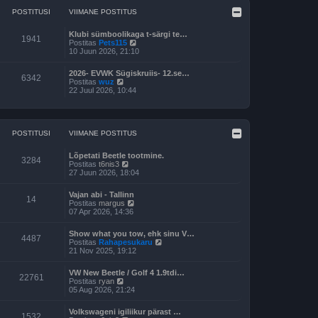
POSTITUSI
VIIMANE POSTITUS
Klubi sümboolikaga t-särgi te…
1941
V
Postitas
Pets115
a
10 Juun 2026, 21:10
a
t
2026- EVWK Sügiskruiis- 12.se…
a
6342
V
Postitas
wuz
v
a
22 Juul 2026, 10:44
i
a
i
t
m
a
a
v
s
i
POSTITUSI
VIIMANE POSTITUS
t
i
p
m
o
Lõpetati Beetle tootmine.
a
3284
s
V
Postitas
t6nis3
s
t
a
27 Juun 2026, 18:04
t
i
a
p
t
t
o
Vajan abi - Tallinn
u
a
14
s
V
Postitas
margus
s
v
t
a
07 Apr 2026, 14:36
t
i
i
a
i
t
t
m
Show what you tow, ehk sinu V…
u
a
4487
a
V
Postitas
Rahapesukaru
s
v
s
a
21 Nov 2025, 19:12
t
i
t
a
i
p
t
m
VW New Beetle / Golf 4 1.9tdi…
o
a
22761
a
V
Postitas
ryan
s
v
s
a
05 Aug 2026, 21:24
t
i
t
a
i
i
p
t
t
m
Volkswageni igiliikur pärast …
o
a
1532
u