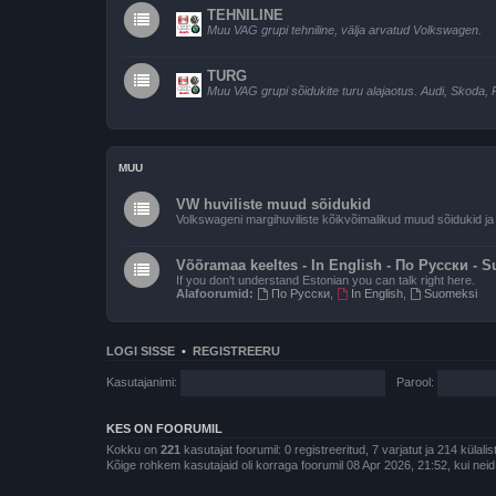
TEHNILINE
Muu VAG grupi tehniline, välja arvatud Volkswagen.
TURG
Muu VAG grupi sõidukite turu alajaotus. Audi, Skoda, 
MUU
VW huviliste muud sõidukid
Volkswageni margihuviliste kõikvõimalikud muud sõidukid ja l
Võõramaa keeltes - In English - По Русски - 
If you don't understand Estonian you can talk right here.
Alafoorumid:
По Русски
,
In English
,
Suomeksi
LOGI SISSE
•
REGISTREERU
Kasutajanimi:
Parool:
KES ON FOORUMIL
Kokku on
221
kasutajat foorumil: 0 registreeritud, 7 varjatut ja 214 külali
Kõige rohkem kasutajaid oli korraga foorumil 08 Apr 2026, 21:52, kui neid