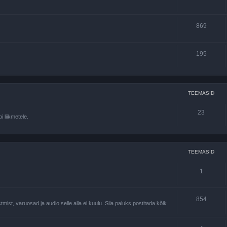
869
195
TEEMASID
23
 liikmetele.
TEEMASID
1
854
st, varuosad ja audio selle alla ei kuulu. Siia paluks postitada kõik