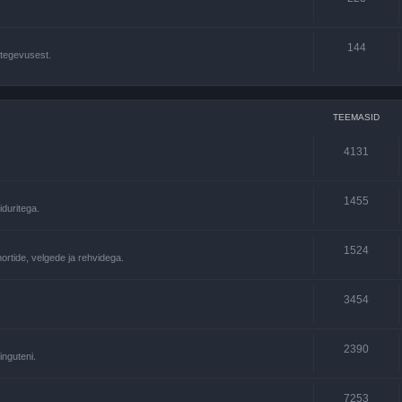
144
 tegevusest.
TEEMASID
4131
1455
duritega.
1524
rtide, velgede ja rehvidega.
3454
2390
inguteni.
7253