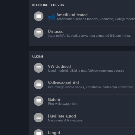
KLUBILINE TEGEVUS
Ametlikud teated
Teadaanded seoses foorumi, kodulehe, klubi ja meene
Üritused
Jaga eelinfot ja avalda arvamust toimunud ürituste kohta.
ÜLDINE
VW Uudised
Uued mudelid, pildid ja muu Volkswagenitega seoses.
Volkswageni Abi
Kes millega aidata saaks, vabatahtlik hädasolija abistamine -
Galerii
Pilte Volkswagenitest.
Huviliste autod
Näita oma Volkswagenit.
Lingid