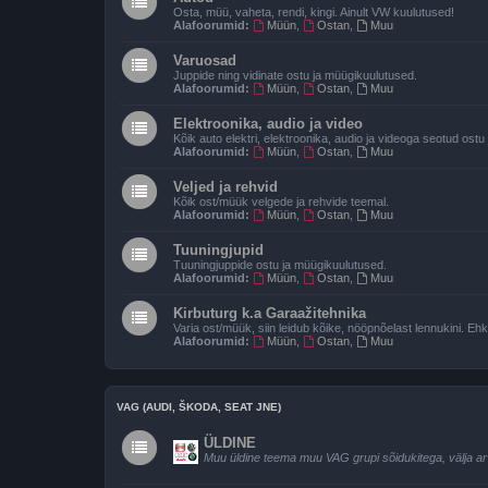
Osta, müü, vaheta, rendi, kingi. Ainult VW kuulutused!
Alafoorumid:
Müün
,
Ostan
,
Muu
Varuosad
Juppide ning vidinate ostu ja müügikuulutused.
Alafoorumid:
Müün
,
Ostan
,
Muu
Elektroonika, audio ja video
Kõik auto elektri, elektroonika, audio ja videoga seotud ost
Alafoorumid:
Müün
,
Ostan
,
Muu
Veljed ja rehvid
Kõik ost/müük velgede ja rehvide teemal.
Alafoorumid:
Müün
,
Ostan
,
Muu
Tuuningjupid
Tuuningjuppide ostu ja müügikuulutused.
Alafoorumid:
Müün
,
Ostan
,
Muu
Kirbuturg k.a Garaažitehnika
Varia ost/müük, siin leidub kõike, nööpnõelast lennukini. Ehk
Alafoorumid:
Müün
,
Ostan
,
Muu
VAG (AUDI, ŠKODA, SEAT JNE)
ÜLDINE
Muu üldine teema muu VAG grupi sõidukitega, välja a