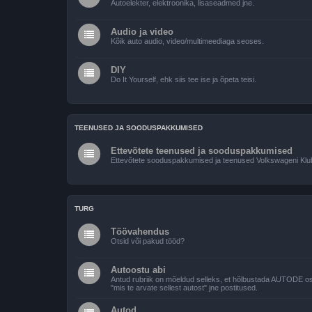
Autoelekter, elektroonika, lisaseadmed jne.
Audio ja video
Kõik auto audio, video/multimeediaga seoses.
DIY
Do It Yourself, ehk siis tee ise ja õpeta teisi.
TEENUSED JA SOODUSPAKKUMISED
Ettevõtete teenused ja sooduspakkumised
Ettevõtete sooduspakkumised ja teenused Volkswageni Klubi
TURG
Töövahendus
Otsid või pakud tööd?
Autoostu abi
Antud rubriik on mõeldud selleks, et hõlbustada AUTODE ostmi
"mis te arvate sellest autost" jne postitused.
Autod