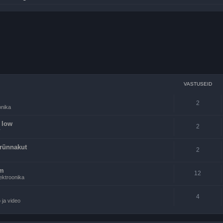
VASTUSEID
2
onika
o low
2
r
irünnakut
2
em
12
ektroonika
4
 ja video