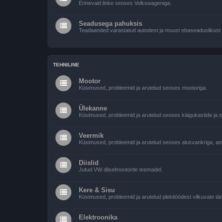
Erinevaid linke seoses Volkswageniga.
Seadusega pahuksis
Teadaanded varastatud autodest ja muust ebaseaduslikust
TEHNILINE
Mootor
Küsimused, probleemid ja arutelud seoses mootoriga.
Ülekanne
Küsimused, probleemid ja arutelud seoses käigukastide ja si
Veermik
Küsimused, probleemid ja arutelud seoses alusvankriga, amo
Diislid
Jutud VW diiselmootorite teemadel.
Kere & Sisu
Küsimused, probleemid ja arutelud plekitöödest vilkuvate tär
Elektroonika