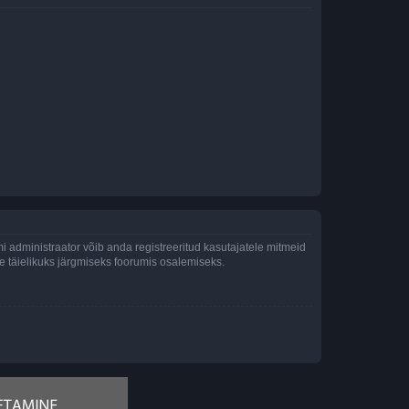
 administraator võib anda registreeritud kasutajatele mitmeid
lle täielikuks järgmiseks foorumis osalemiseks.