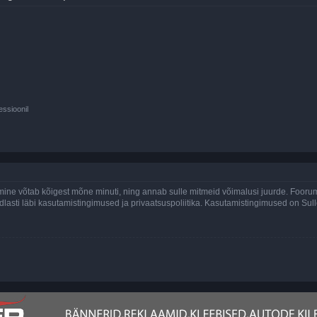
essioonil
ine võtab kõigest mõne minuti, ning annab sulle mitmeid võimalusi juurde. Foorumi
indlasti läbi kasutamistingimused ja privaatsuspoliitika. Kasutamistingimused on Su