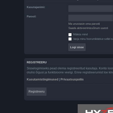
Kasutajanimi:
Parool:
Ma unustasin oma parooli
Saada aktiveerimissõnum uuesti
Mäleta mind
Varja minu foorumilolekut sellel s
REGISTREERU
Sisselogimiseks pead olema registreeritud kasutaja. Konto loom
olulisi õigusi ja funktsioone veelgi. Enne registreerumist loe k
Kasutamistingimused
|
Privaatsuspoliis
Registreeru