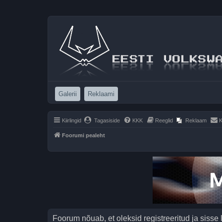
(Opens a new tab)
(Opens a new tab)
Galerii
Reklaami
Kiirlingid
Tagasiside
KKK
Reeglid
Reklaam
K
Foorumi pealeht
Foorum nõuab, et oleksid registreeritud ja sisse 