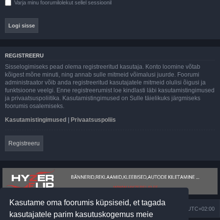
Varja minu foorumilolekut sellel sessioonil
REGISTREERU
Sisselogimiseks pead olema registreeritud kasutaja. Konto loomine võtab
kõigest mõne minuti, ning annab sulle mitmeid võimalusi juurde. Foorumi
administraator võib anda registreeritud kasutajatele mitmeid olulisi õigusi ja
funktsioone veelgi. Enne registreerumist loe kindlasti läbi kasutamistingimused
ja privaatsuspoliitika. Kasutamistingimused on Sulle täielikuks järgmiseks
foorumis osalemiseks.
Kasutamistingimused
|
Privaatsuspoliis
Registreeru
Kasutame oma foorumis küpsiseid, et tagada
Foorumi pealeht
Kõik kellaajad on
UTC+02:00
kasutajatele parim kasutuskogemus meie