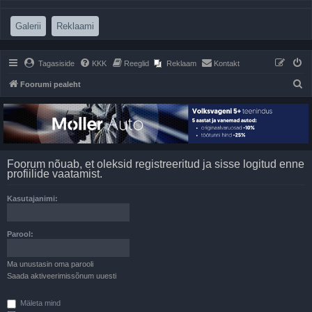
(Opens a new tab)
(Opens a new tab)
Galerii
Reklaami
Tagasiside
KKK
Reeglid
Reklaam
Kontakt
O
Foorumi pealeht
t
s
i
Foorum nõuab, et oleksid registreeritud ja sisse logitud enne
profiilide vaatamist.
Kasutajanimi:
Parool:
Ma unustasin oma parooli
Saada aktiveerimissõnum uuesti
Mäleta mind