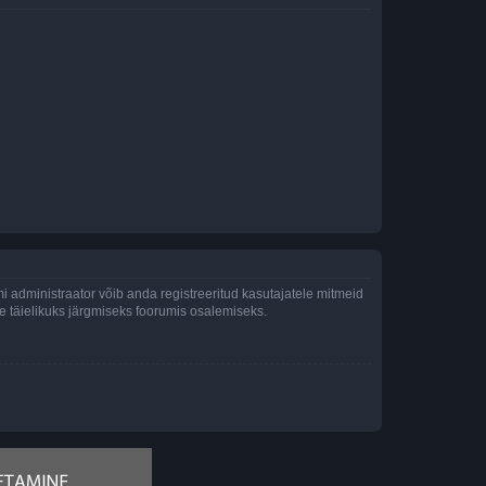
 administraator võib anda registreeritud kasutajatele mitmeid
lle täielikuks järgmiseks foorumis osalemiseks.