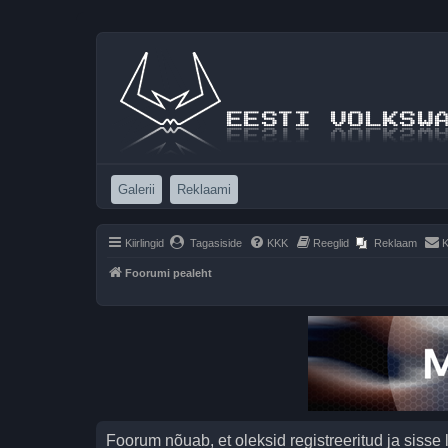
(Opens a new tab)
(Opens a new tab)
Galerii
Reklaami
Kiirlingid
Tagasiside
KKK
Reeglid
Reklaam
K
Foorumi pealeht
Foorum nõuab, et oleksid registreeritud ja sisse 