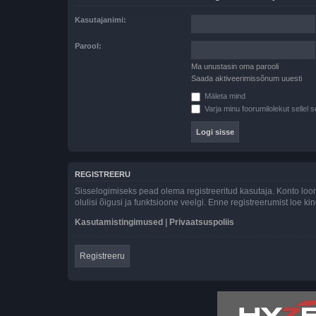
Kasutajanimi:
Parool:
Ma unustasin oma parooli
Saada aktiveerimissõnum uuesti
Mäleta mind
Varja minu foorumilolekut sellel s
REGISTREERU
Sisselogimiseks pead olema registreeritud kasutaja. Konto loom
olulisi õigusi ja funktsioone veelgi. Enne registreerumist loe k
Kasutamistingimused
|
Privaatsuspoliis
Registreeru