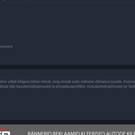
essioonil
ine võtab kõigest mõne minuti, ning annab sulle mitmeid võimalusi juurde. Foorumi
indlasti läbi kasutamistingimused ja privaatsuspoliitika. Kasutamistingimused on Su