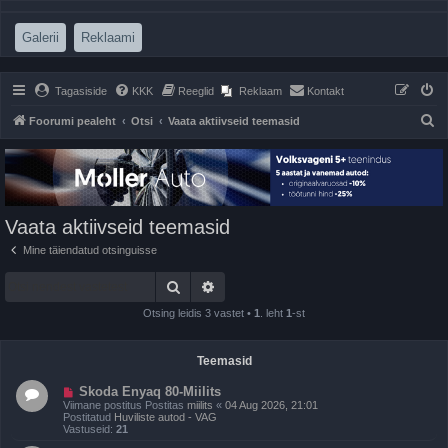
(Opens a new tab)
(Opens a new tab)
Galerii
Reklaami
Tagasiside
KKK
Reeglid
Reklaam
Kontakt
O
Foorumi pealeht
Otsi
Vaata aktiivseid teemasid
t
s
i
Vaata aktiivseid teemasid
Mine täiendatud otsinguisse
Otsi
Täiendatud otsing
Otsing leidis 3 vastet •
1
. leht
1
-st
Teemasid
U
Skoda Enyaq 80-Miilits
u
Viimane postitus Postitas
miilits
«
04 Aug 2026, 21:01
s
Postitatud
Huviliste autod - VAG
p
Vastuseid:
21
o