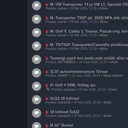
p
i
U
o
M: VW Transporter T4 ja VW LT, Sprinter CDI
t
u
s
u
Postitas
rocket
»
29 Mär 2026, 17:26
»
Müün
s
t
s
p
i
U
o
M: Transporter T5GP (al. 2010) MFA ehk sõ
t
u
s
u
Postitas
rocket
»
29 Mär 2026, 17:23
»
Müün
s
t
s
p
i
U
o
M: Golf V, Caddy 3, Touran, Passat orig. kiir
t
u
s
u
Postitas
rocket
»
29 Mär 2026, 17:22
»
Müün
s
t
s
p
i
U
o
M: T5/T5GP Transporter/Carevelle püsikiiru
t
u
s
u
Postitas
rocket
»
29 Mär 2026, 17:16
»
Müün
s
t
s
p
i
U
o
Touaregi jupid mis peale auto müüki alles 
t
u
s
u
Postitas
JETTAMEES
»
28 Juun 2026, 22:37
»
Müün
s
t
s
p
i
U
o
11.07 autoorienteerumine Tõrvas
t
u
s
u
Postitas
JAN007
»
11 Juun 2026, 15:43
»
Muud üritused
s
t
s
p
i
U
o
O: Golf 4 1998, Airbag aju.
t
u
s
u
Postitas
skyence
»
25 Mai 2026, 19:15
»
Ostan
s
t
s
p
i
U
o
5x112 18 tollised
t
u
s
u
Postitas
ricardo25
»
07 Mai 2026, 22:04
»
Müün
s
t
s
p
i
U
o
18 tollised 5x112
t
u
s
u
Postitas
ricardo25
»
07 Mai 2026, 22:01
»
Müün
s
t
s
p
i
U
o
M 16” Borbet
t
u