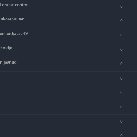
 cruise control
0
idukompuuter
0
ushoidja al. 49.-
0
shoidja
0
on jäänud.
0
0
0
0
0
0