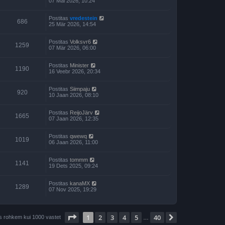
07 Mai 2026, 10:24
Postitas
vredestein
686
25 Mär 2026, 14:54
Postitas
Volksvr6
1259
07 Mär 2026, 06:00
Postitas
Minister
1190
16 Veebr 2026, 20:34
Postitas
Siimpaju
920
10 Jaan 2026, 08:10
Postitas
ReijoJärv
1665
07 Jaan 2026, 12:35
Postitas
qwewq
1019
06 Jaan 2026, 11:00
Postitas
tommm
1141
19 Dets 2025, 09:24
Postitas
kanaMX
1289
07 Nov 2025, 19:29
1
. leht
40
-st
1
2
3
4
5
40
Järgmine
is rohkem kui 1000 vastet
…