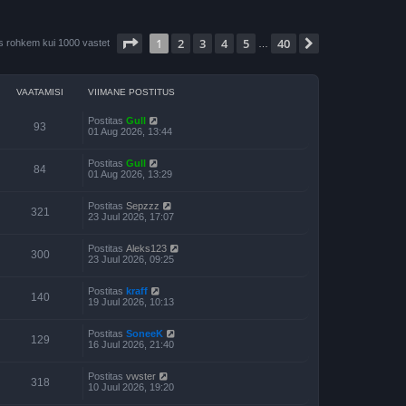
1
. leht
40
-st
1
2
3
4
5
40
Järgmine
is rohkem kui 1000 vastet
…
VAATAMISI
VIIMANE POSTITUS
Postitas
Gull
93
01 Aug 2026, 13:44
Postitas
Gull
84
01 Aug 2026, 13:29
Postitas
Sepzzz
321
23 Juul 2026, 17:07
Postitas
Aleks123
300
23 Juul 2026, 09:25
Postitas
kraff
140
19 Juul 2026, 10:13
Postitas
SoneeK
129
16 Juul 2026, 21:40
Postitas
vwster
318
10 Juul 2026, 19:20