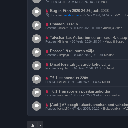
s
u
Postitas
tito
»
07 Mai 2026, 10:24
»
Müün
s
t
s
p
i
U
o
Bug in Finn 2026 24-26.juuli.2026
t
u
s
u
Postitas
vredestein
»
25 Mär 2026, 14:54
»
EVWK rahvu
s
t
s
p
i
U
o
Phaetoni raadio
t
u
s
u
Postitas
Volksvr6
»
07 Mär 2026, 06:00
»
Audio ja video
s
t
s
p
i
U
o
Talvekarikas Autoorienteerumises - 4. etapp
t
u
s
u
Postitas
Minister
»
16 Veebr 2026, 20:34
»
Muud üritused
s
t
s
p
i
U
o
Passat 1.9 tdi sureb välja
t
u
s
u
Postitas
Siimpaju
»
10 Jaan 2026, 08:10
»
Mootor
s
t
s
p
i
U
o
Diisel käivitub ja sureb kohe välja
t
u
s
u
Postitas
ReijoJärv
»
07 Jaan 2026, 12:35
»
Diislid
s
t
s
p
i
U
o
T5.1 eelsoendus 220v
t
u
s
u
Postitas
qwewq
»
06 Jaan 2026, 11:00
»
Diislid
s
t
s
p
i
U
o
T6.1 Transporteri püsikiirushoidja
t
u
s
u
Postitas
tommm
»
19 Dets 2025, 09:24
»
Elektroonika
s
t
s
p
i
U
o
[Audi] A7 peegli lukustusmehanismi vahet
t
u
s
u
Postitas
kanaMX
»
07 Nov 2025, 19:29
»
Elektroonika - VA
s
t
s
p
i
o
t
s
u
t
s
i