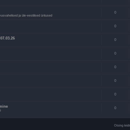
0
svahelised ja üle-eestilised üritused
0
 07.03.26
0
0
0
0
0
amine
0
G
Otsing leid