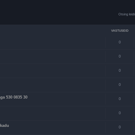
Otsing leid
VASTUSEID
0
0
0
0
a 530 0835 30
0
0
 kadu
0