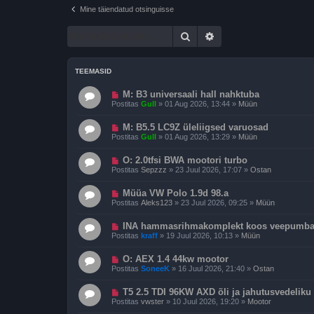
Mine täiendatud otsinguisse
Otsi
Täiendatud otsing
TEEMASID
U
M: B3 universaali hall nahktuba
u
Postitas
Gull
»
01 Aug 2026, 13:44
»
Müün
s
p
U
o
M: B5.5 LC9Z üleliigsed varuosad
u
s
Postitas
Gull
»
01 Aug 2026, 13:29
»
Müün
s
t
p
i
U
o
O: 2.0tfsi BWA mootori turbo
t
u
s
u
Postitas
Sepzzz
»
23 Juul 2026, 17:07
»
Ostan
s
t
s
p
i
U
o
Müüa VW Polo 1.9d 98.a
t
u
s
u
Postitas
Aleks123
»
23 Juul 2026, 09:25
»
Müün
s
t
s
p
i
U
o
INA hammasrihmakomplekt koos veepumbag
t
u
s
u
Postitas
kraff
»
19 Juul 2026, 10:13
»
Müün
s
t
s
p
i
U
o
O: AEX 1.4 44kw mootor
t
u
s
u
Postitas
SoneeK
»
16 Juul 2026, 21:40
»
Ostan
s
t
s
p
i
U
o
T5 2.5 TDI 96KW AXD õli ja jahutusvedeliku
t
u
s
u
Postitas
vwster
»
10 Juul 2026, 19:20
»
Mootor
s
t
s