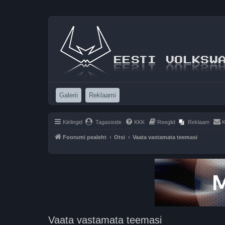
(Opens a new tab)
(Opens a new tab)
Galerii
Reklaami
Kiirlingid
Tagasiside
KKK
Reeglid
Reklaam
K
Foorumi pealeht
Otsi
Vaata vastamata teemasi
Vaata vastamata teemasi