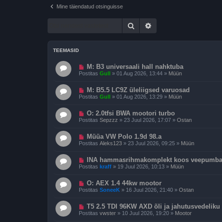
Mine täiendatud otsinguisse
Otsi
Täiendatud otsing
TEEMASID
U
M: B3 universaali hall nahktuba
u
Postitas
Gull
»
01 Aug 2026, 13:44
»
Müün
s
p
U
o
M: B5.5 LC9Z üleliigsed varuosad
u
s
Postitas
Gull
»
01 Aug 2026, 13:29
»
Müün
s
t
p
i
U
o
O: 2.0tfsi BWA mootori turbo
t
u
s
u
Postitas
Sepzzz
»
23 Juul 2026, 17:07
»
Ostan
s
t
s
p
i
U
o
Müüa VW Polo 1.9d 98.a
t
u
s
u
Postitas
Aleks123
»
23 Juul 2026, 09:25
»
Müün
s
t
s
p
i
U
o
INA hammasrihmakomplekt koos veepumbag
t
u
s
u
Postitas
kraff
»
19 Juul 2026, 10:13
»
Müün
s
t
s
p
i
U
o
O: AEX 1.4 44kw mootor
t
u
s
u
Postitas
SoneeK
»
16 Juul 2026, 21:40
»
Ostan
s
t
s
p
i
U
o
T5 2.5 TDI 96KW AXD õli ja jahutusvedeliku
t
u
s
u
Postitas
vwster
»
10 Juul 2026, 19:20
»
Mootor
s
t
s