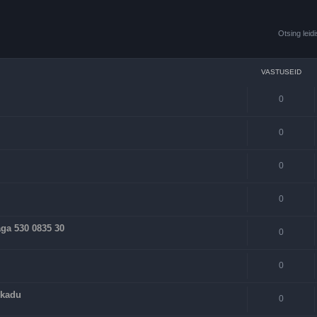
Otsing leid
VASTUSEID
0
0
0
0
a 530 0835 30
0
0
 kadu
0