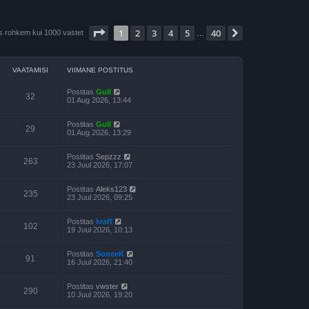
1
. leht
40
-st
1
2
3
4
5
40
Järgmine
is rohkem kui 1000 vastet
…
VAATAMISI
VIIMANE POSTITUS
Postitas
Gull
32
01 Aug 2026, 13:44
Postitas
Gull
29
01 Aug 2026, 13:29
Postitas
Sepzzz
263
23 Juul 2026, 17:07
Postitas
Aleks123
235
23 Juul 2026, 09:25
Postitas
kraff
102
19 Juul 2026, 10:13
Postitas
SoneeK
91
16 Juul 2026, 21:40
Postitas
vwster
290
10 Juul 2026, 19:20