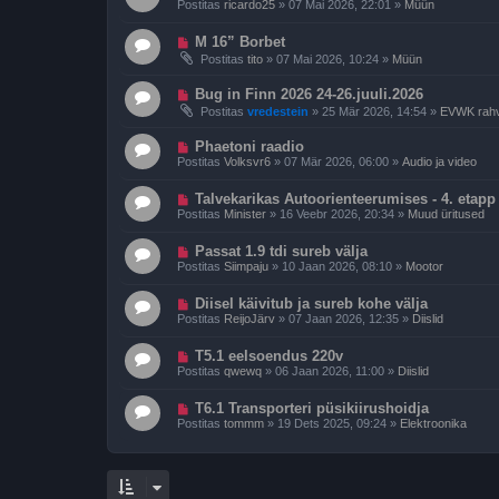
s
u
Postitas
ricardo25
»
07 Mai 2026, 22:01
»
Müün
s
t
s
p
i
U
o
M 16” Borbet
t
u
s
u
Postitas
tito
»
07 Mai 2026, 10:24
»
Müün
s
t
s
p
i
U
o
Bug in Finn 2026 24-26.juuli.2026
t
u
s
u
Postitas
vredestein
»
25 Mär 2026, 14:54
»
EVWK rahvu
s
t
s
p
i
U
o
Phaetoni raadio
t
u
s
u
Postitas
Volksvr6
»
07 Mär 2026, 06:00
»
Audio ja video
s
t
s
p
i
U
o
Talvekarikas Autoorienteerumises - 4. etapp
t
u
s
u
Postitas
Minister
»
16 Veebr 2026, 20:34
»
Muud üritused
s
t
s
p
i
U
o
Passat 1.9 tdi sureb välja
t
u
s
u
Postitas
Siimpaju
»
10 Jaan 2026, 08:10
»
Mootor
s
t
s
p
i
U
o
Diisel käivitub ja sureb kohe välja
t
u
s
u
Postitas
ReijoJärv
»
07 Jaan 2026, 12:35
»
Diislid
s
t
s
p
i
U
o
T5.1 eelsoendus 220v
t
u
s
u
Postitas
qwewq
»
06 Jaan 2026, 11:00
»
Diislid
s
t
s
p
i
U
o
T6.1 Transporteri püsikiirushoidja
t
u
s
u
Postitas
tommm
»
19 Dets 2025, 09:24
»
Elektroonika
s
t
s
p
i
o
t
s
u
t
s
i