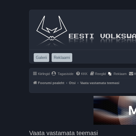
(Opens a new tab)
(Opens a new tab)
Galerii
Reklaami
Kiirlingid
Tagasiside
KKK
Reeglid
Reklaam
K
Foorumi pealeht
Otsi
Vaata vastamata teemasi
Vaata vastamata teemasi