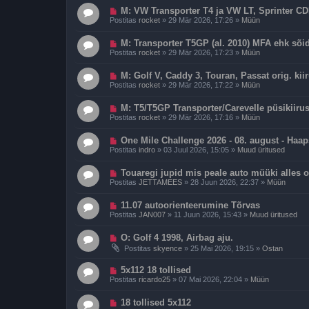
p
i
U
o
M: VW Transporter T4 ja VW LT, Sprinter CDI
t
u
s
u
Postitas
rocket
»
29 Mär 2026, 17:26
»
Müün
s
t
s
p
i
U
o
M: Transporter T5GP (al. 2010) MFA ehk sõ
t
u
s
u
Postitas
rocket
»
29 Mär 2026, 17:23
»
Müün
s
t
s
p
i
U
o
M: Golf V, Caddy 3, Touran, Passat orig. kiir
t
u
s
u
Postitas
rocket
»
29 Mär 2026, 17:22
»
Müün
s
t
s
p
i
U
o
M: T5/T5GP Transporter/Carevelle püsikiiru
t
u
s
u
Postitas
rocket
»
29 Mär 2026, 17:16
»
Müün
s
t
s
p
i
U
o
One Mile Challenge 2026 - 08. august - Haaps
t
u
s
u
Postitas
indro
»
03 Juul 2026, 15:05
»
Muud üritused
s
t
s
p
i
U
o
Touaregi jupid mis peale auto müüki alles 
t
u
s
u
Postitas
JETTAMEES
»
28 Juun 2026, 22:37
»
Müün
s
t
s
p
i
U
o
11.07 autoorienteerumine Tõrvas
t
u
s
u
Postitas
JAN007
»
11 Juun 2026, 15:43
»
Muud üritused
s
t
s
p
i
U
o
O: Golf 4 1998, Airbag aju.
t
u
s
u
Postitas
skyence
»
25 Mai 2026, 19:15
»
Ostan
s
t
s
p
i
U
o
5x112 18 tollised
t
u
s
u
Postitas
ricardo25
»
07 Mai 2026, 22:04
»
Müün
s
t
s
p
i
U
o
18 tollised 5x112
t
u