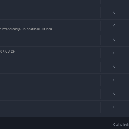
0
0
svahelised ja üle-eestilised üritused
0
 07.03.26
0
0
0
0
0
Otsing leid