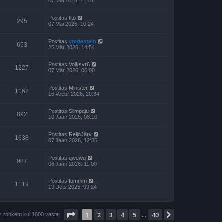
07 Mai 2026, 22:01
Postitas
tito
295
07 Mai 2026, 10:24
Postitas
vredestein
653
25 Mär 2026, 14:54
Postitas
Volksvr6
1227
07 Mär 2026, 06:00
Postitas
Minister
1162
16 Veebr 2026, 20:34
Postitas
Siimpaju
892
10 Jaan 2026, 08:10
Postitas
ReijoJärv
1638
07 Jaan 2026, 12:35
Postitas
qwewq
987
06 Jaan 2026, 11:00
Postitas
tommm
1119
19 Dets 2025, 09:24
1
. leht
40
-st
1
2
3
4
5
40
Järgmine
is rohkem kui 1000 vastet
…