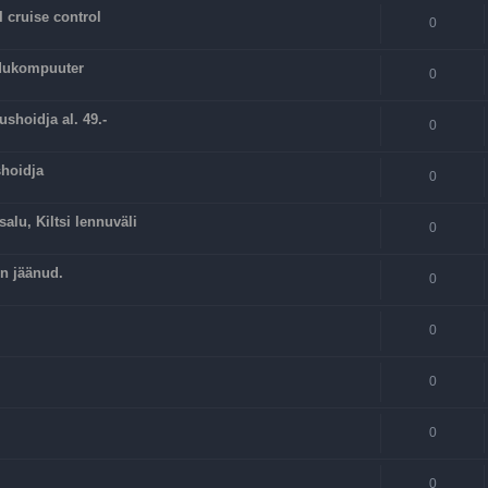
 cruise control
0
idukompuuter
0
ushoidja al. 49.-
0
shoidja
0
alu, Kiltsi lennuväli
0
on jäänud.
0
0
0
0
0