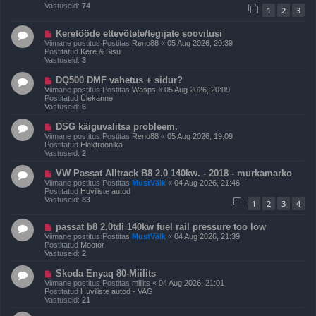
p
Vastuseid:
74
1
2
3
o
s
t
U
Keretööde ettevõtete/tegijate soovitusi
i
u
Viimane postitus Postitas
Reno88
«
05 Aug 2026, 20:39
t
s
Postitatud
Kere & Sisu
u
p
Vastuseid:
3
s
o
s
U
DQ500 DMF vahetus + sidur?
t
u
Viimane postitus Postitas
Wasps
«
05 Aug 2026, 20:09
i
s
Postitatud
Ülekanne
t
p
Vastuseid:
6
u
o
s
s
U
DSG käiguvalitsa probleem.
t
u
Viimane postitus Postitas
Reno88
«
05 Aug 2026, 19:09
i
s
Postitatud
Elektroonika
t
p
Vastuseid:
2
u
o
s
s
U
VW Passat Alltrack B8 2.0 140kw. - 2018 - murkamarko
t
u
Viimane postitus Postitas
MustVälk
«
04 Aug 2026, 21:46
i
s
Postitatud
Huviliste autod
t
p
Vastuseid:
83
u
1
2
3
4
o
s
s
t
U
passat b8 2.0tdi 140kw fuel rail pressure too low
i
u
Viimane postitus Postitas
MustVälk
«
04 Aug 2026, 21:39
t
s
Postitatud
Mootor
u
p
Vastuseid:
2
s
o
s
U
Skoda Enyaq 80-Miilits
t
u
Viimane postitus Postitas
miilits
«
04 Aug 2026, 21:01
i
s
Postitatud
Huviliste autod - VAG
t
p
Vastuseid:
21
u
o
s
s