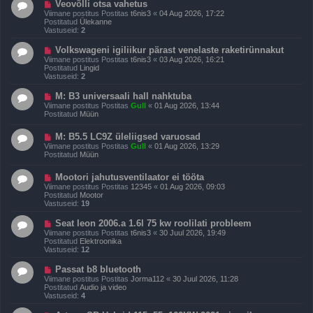
U
Veovõlli otsa vahetus
t
u
Viimane postitus Postitas
t6nis3
«
04 Aug 2026, 17:22
i
s
Postitatud
Ülekanne
t
p
Vastuseid:
2
u
o
s
s
U
Volkswageni igiliikur pärast venelaste raketirünnakut
t
u
Viimane postitus Postitas
t6nis3
«
03 Aug 2026, 16:21
i
s
Postitatud
Lingid
t
p
Vastuseid:
2
u
o
s
s
U
M: B3 universaali hall nahktuba
t
u
Viimane postitus Postitas
Gull
«
01 Aug 2026, 13:44
i
s
Postitatud
Müün
t
p
u
o
s
U
M: B5.5 LC9Z üleliigsed varuosad
s
u
t
Viimane postitus Postitas
Gull
«
01 Aug 2026, 13:29
s
i
Postitatud
Müün
p
t
o
u
U
Mootori jahutusventilaator ei tööta
s
s
u
t
Viimane postitus Postitas
12345
«
01 Aug 2026, 09:03
s
i
Postitatud
Mootor
p
t
Vastuseid:
19
o
u
s
s
U
Seat leon 2006.a 1.6l 75 kw roolilati probleem
t
u
Viimane postitus Postitas
t6nis3
«
30 Juul 2026, 19:49
i
s
Postitatud
Elektroonika
t
p
Vastuseid:
12
u
o
s
s
U
Passat b8 bluetooth
t
u
Viimane postitus Postitas
Jorma112
«
30 Juul 2026, 11:28
i
s
Postitatud
Audio ja video
t
p
Vastuseid:
4
u
o
s
s