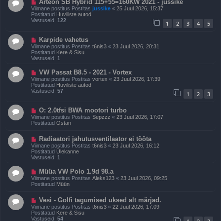
U
Arteon SB Hybrid 115+55=160KW 2021 - jussike
t
u
Viimane postitus Postitas
jussike
«
25 Juul 2026, 15:37
i
s
Postitatud
Huviliste autod
t
p
Vastuseid:
122
u
1
2
3
4
5
o
s
s
t
U
Karpide vahetus
i
u
Viimane postitus Postitas
t6nis3
«
23 Juul 2026, 20:31
t
s
Postitatud
Kere & Sisu
u
p
Vastuseid:
1
s
o
s
U
VW Passat B8.5 - 2021 - Vortex
t
u
Viimane postitus Postitas
vortex
«
23 Juul 2026, 17:39
i
s
Postitatud
Huviliste autod
t
p
Vastuseid:
57
u
1
2
3
o
s
s
t
U
O: 2.0tfsi BWA mootori turbo
i
u
Viimane postitus Postitas
Sepzzz
«
23 Juul 2026, 17:07
t
s
Postitatud
Ostan
u
p
s
o
U
Radiaatori jahutusventilaator ei tööta
s
u
t
Viimane postitus Postitas
t6nis3
«
23 Juul 2026, 16:12
s
i
Postitatud
Ülekanne
p
t
Vastuseid:
1
o
u
s
s
U
Müüa VW Polo 1.9d 98.a
t
u
Viimane postitus Postitas
Aleks123
«
23 Juul 2026, 09:25
i
s
Postitatud
Müün
t
p
u
o
s
U
Vesi - Golfi tagumised uksed alt märjad.
s
u
t
Viimane postitus Postitas
t6nis3
«
22 Juul 2026, 17:09
s
i
Postitatud
Kere & Sisu
p
t
Vastuseid:
54