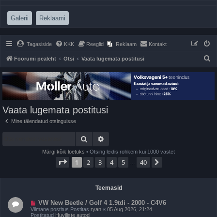
(Opens a new tab)
(Opens a new tab)
Galerii
Reklaami
Tagasiside
KKK
Reeglid
Reklaam
Kontakt
O
Foorumi pealeht
Otsi
Vaata lugemata postitusi
t
s
i
Vaata lugemata postitusi
Mine täiendatud otsinguisse
Otsi
Täiendatud otsing
Märgi kõik loetuks
• Otsing leidis rohkem kui 1000 vastet
1
. leht
40
-st
1
2
3
4
5
40
Järgmine
…
Teemasid
U
VW New Beetle / Golf 4 1.9tdi - 2000 - C4V6
u
Viimane postitus Postitas
ryan
«
05 Aug 2026, 21:24
s
Postitatud
Huviliste autod