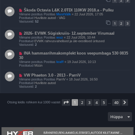
1
2
3
o
u
s
s
t
U
Škoda Octavia L&K 2.0TDI 110KW 2018.a - Pulku
i
u
Viimane postitus Postitas
MustVälk
«
22 Juul 2026, 17:05
t
s
Postitatud
Huviliste autod - VAG
u
p
Vastuseid:
52
s
1
2
3
o
s
t
U
2026- EVWK Sügiskruiis- 12.september Virumaal
i
u
Viimane postitus Postitas
wuz
«
22 Juul 2026, 10:44
t
s
Postitatud
EVWK rahvusvahelised ja üle-eestilised üritused
u
p
Vastuseid:
2
s
o
s
U
INA hammasrihmakomplekt koos veepumbaga 530 0835
t
u
30
i
s
t
Viimane postitus Postitas
kraff
«
19 Juul 2026, 10:13
p
u
Postitatud
Müün
o
s
s
t
U
VW Phaeton 3.0 - 2013 - ParriV
i
u
Viimane postitus Postitas
ParriV
«
18 Juul 2026, 16:50
t
s
Postitatud
Huviliste autod
u
p
Vastuseid:
2
s
o
s
t
i
1
. leht
40
-st
1
2
3
4
5
40
Jä
Otsing leidis rohkem kui 1000 vastet
…
t
u
s
Hüppa