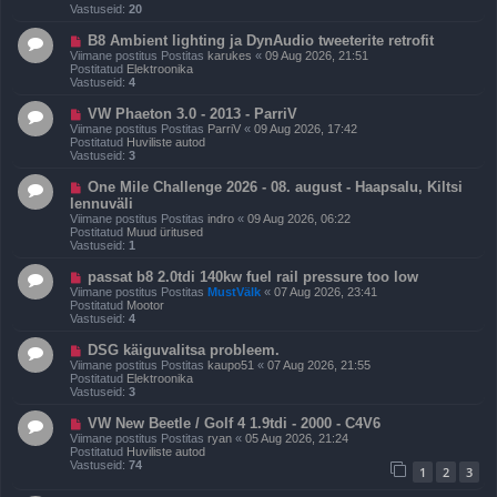
p
Vastuseid:
20
o
s
U
B8 Ambient lighting ja DynAudio tweeterite retrofit
t
u
Viimane postitus Postitas
karukes
«
09 Aug 2026, 21:51
i
s
Postitatud
Elektroonika
t
p
Vastuseid:
4
u
o
s
s
U
VW Phaeton 3.0 - 2013 - ParriV
t
u
Viimane postitus Postitas
ParriV
«
09 Aug 2026, 17:42
i
s
Postitatud
Huviliste autod
t
p
Vastuseid:
3
u
o
s
s
U
One Mile Challenge 2026 - 08. august - Haapsalu, Kiltsi
t
u
lennuväli
i
s
t
Viimane postitus Postitas
indro
«
09 Aug 2026, 06:22
p
u
Postitatud
Muud üritused
o
s
Vastuseid:
1
s
t
U
passat b8 2.0tdi 140kw fuel rail pressure too low
i
u
t
Viimane postitus Postitas
MustVälk
«
07 Aug 2026, 23:41
s
u
Postitatud
Mootor
p
s
Vastuseid:
4
o
s
U
DSG käiguvalitsa probleem.
t
u
Viimane postitus Postitas
kaupo51
«
07 Aug 2026, 21:55
i
s
Postitatud
Elektroonika
t
p
Vastuseid:
3
u
o
s
s
U
VW New Beetle / Golf 4 1.9tdi - 2000 - C4V6
t
u
Viimane postitus Postitas
ryan
«
05 Aug 2026, 21:24
i
s
Postitatud
Huviliste autod
t
p
Vastuseid:
74
u
1
2
3
o
s
s