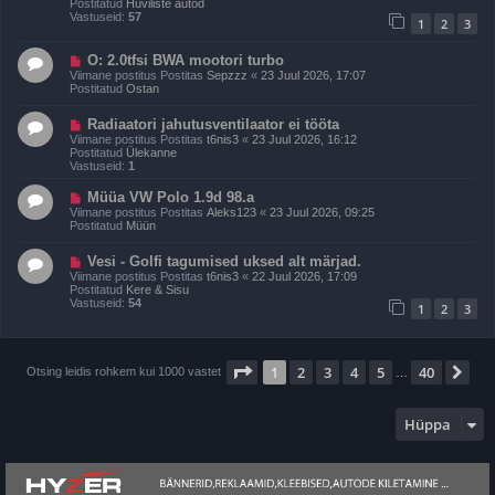
Postitatud
Huviliste autod
t
p
Vastuseid:
57
u
1
2
3
o
s
s
t
U
O: 2.0tfsi BWA mootori turbo
i
u
Viimane postitus Postitas
Sepzzz
«
23 Juul 2026, 17:07
t
s
Postitatud
Ostan
u
p
s
o
U
Radiaatori jahutusventilaator ei tööta
s
u
t
Viimane postitus Postitas
t6nis3
«
23 Juul 2026, 16:12
s
i
Postitatud
Ülekanne
p
t
Vastuseid:
1
o
u
s
s
U
Müüa VW Polo 1.9d 98.a
t
u
Viimane postitus Postitas
Aleks123
«
23 Juul 2026, 09:25
i
s
Postitatud
Müün
t
p
u
o
s
U
Vesi - Golfi tagumised uksed alt märjad.
s
u
t
Viimane postitus Postitas
t6nis3
«
22 Juul 2026, 17:09
s
i
Postitatud
Kere & Sisu
p
t
Vastuseid:
54
1
2
3
o
u
s
s
t
i
t
1
. leht
40
-st
1
2
3
4
5
40
Jä
Otsing leidis rohkem kui 1000 vastet
…
u
s
Hüppa