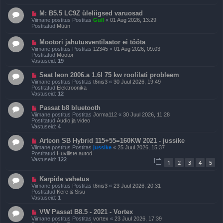
p
u
o
s
U
M: B5.5 LC9Z üleliigsed varuosad
s
u
t
Viimane postitus Postitas
Gull
«
01 Aug 2026, 13:29
s
i
Postitatud
Müün
p
t
o
u
U
Mootori jahutusventilaator ei tööta
s
s
u
t
Viimane postitus Postitas
12345
«
01 Aug 2026, 09:03
s
i
Postitatud
Mootor
p
t
Vastuseid:
19
o
u
s
s
U
Seat leon 2006.a 1.6l 75 kw roolilati probleem
t
u
Viimane postitus Postitas
t6nis3
«
30 Juul 2026, 19:49
i
s
Postitatud
Elektroonika
t
p
Vastuseid:
12
u
o
s
s
U
Passat b8 bluetooth
t
u
Viimane postitus Postitas
Jorma112
«
30 Juul 2026, 11:28
i
s
Postitatud
Audio ja video
t
p
Vastuseid:
4
u
o
s
s
U
Arteon SB Hybrid 115+55=160KW 2021 - jussike
t
u
Viimane postitus Postitas
jussike
«
25 Juul 2026, 15:37
i
s
Postitatud
Huviliste autod
t
p
Vastuseid:
122
u
1
2
3
4
5
o
s
s
t
U
Karpide vahetus
i
u
Viimane postitus Postitas
t6nis3
«
23 Juul 2026, 20:31
t
s
Postitatud
Kere & Sisu
u
p
Vastuseid:
1
s
o
s
U
VW Passat B8.5 - 2021 - Vortex
t
u
Viimane postitus Postitas
vortex
«
23 Juul 2026, 17:39
i
s