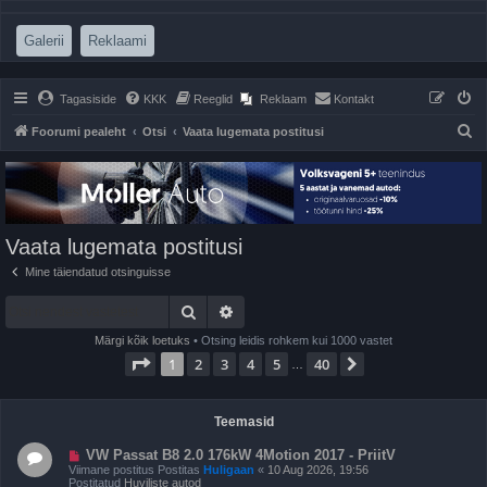
(Opens a new tab)
(Opens a new tab)
Galerii
Reklaami
Tagasiside
KKK
Reeglid
Reklaam
Kontakt
O
Foorumi pealeht
Otsi
Vaata lugemata postitusi
t
s
i
Vaata lugemata postitusi
Mine täiendatud otsinguisse
Otsi
Täiendatud otsing
Märgi kõik loetuks
• Otsing leidis rohkem kui 1000 vastet
1
. leht
40
-st
1
2
3
4
5
40
Järgmine
…
Teemasid
U
VW Passat B8 2.0 176kW 4Motion 2017 - PriitV
u
Viimane postitus Postitas
Huligaan
«
10 Aug 2026, 19:56
s
Postitatud
Huviliste autod