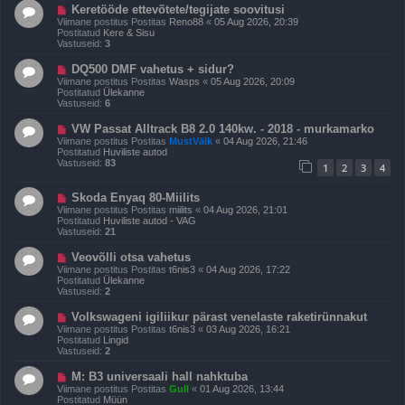
t
U
Keretööde ettevõtete/tegijate soovitusi
i
u
Viimane postitus Postitas
Reno88
«
05 Aug 2026, 20:39
t
s
Postitatud
Kere & Sisu
u
p
Vastuseid:
3
s
o
s
U
DQ500 DMF vahetus + sidur?
t
u
Viimane postitus Postitas
Wasps
«
05 Aug 2026, 20:09
i
s
Postitatud
Ülekanne
t
p
Vastuseid:
6
u
o
s
s
U
VW Passat Alltrack B8 2.0 140kw. - 2018 - murkamarko
t
u
Viimane postitus Postitas
MustVälk
«
04 Aug 2026, 21:46
i
s
Postitatud
Huviliste autod
t
p
Vastuseid:
83
u
1
2
3
4
o
s
s
t
U
Skoda Enyaq 80-Miilits
i
u
Viimane postitus Postitas
miilits
«
04 Aug 2026, 21:01
t
s
Postitatud
Huviliste autod - VAG
u
p
Vastuseid:
21
s
o
s
U
Veovõlli otsa vahetus
t
u
Viimane postitus Postitas
t6nis3
«
04 Aug 2026, 17:22
i
s
Postitatud
Ülekanne
t
p
Vastuseid:
2
u
o
s
s
U
Volkswageni igiliikur pärast venelaste raketirünnakut
t
u
Viimane postitus Postitas
t6nis3
«
03 Aug 2026, 16:21
i
s
Postitatud
Lingid
t
p
Vastuseid:
2
u
o
s
s
U
M: B3 universaali hall nahktuba
t
u
Viimane postitus Postitas
Gull
«
01 Aug 2026, 13:44
i
s
Postitatud
Müün
t