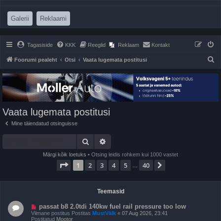
(Opens a new tab)
(Opens a new tab)
Galerii
Reklaami
Tagasiside
KKK
Reeglid
Reklaam
Kontakt
O
Foorumi pealeht
Otsi
Vaata lugemata postitusi
t
s
i
Vaata lugemata postitusi
Mine täiendatud otsinguisse
Otsi
Täiendatud otsing
Märgi kõik loetuks
• Otsing leidis rohkem kui 1000 vastet
1
. leht
40
-st
1
2
3
4
5
40
Järgmine
…
Teemasid
U
passat b8 2.0tdi 140kw fuel rail pressure too low
u
Viimane postitus Postitas
MustVälk
«
07 Aug 2026, 23:41
s
Postitatud
Mootor