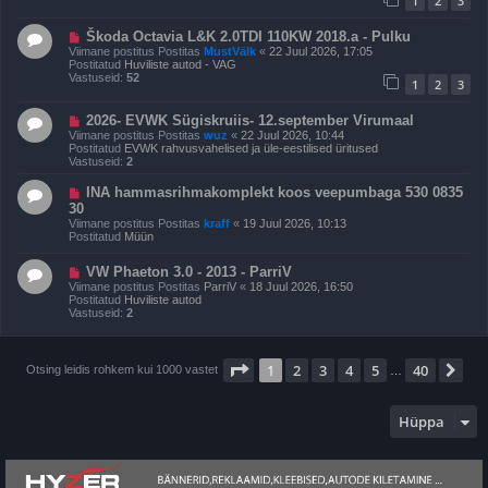
1
2
3
o
u
s
s
t
U
Škoda Octavia L&K 2.0TDI 110KW 2018.a - Pulku
i
u
Viimane postitus Postitas
MustVälk
«
22 Juul 2026, 17:05
t
s
Postitatud
Huviliste autod - VAG
u
p
Vastuseid:
52
s
1
2
3
o
s
t
U
2026- EVWK Sügiskruiis- 12.september Virumaal
i
u
Viimane postitus Postitas
wuz
«
22 Juul 2026, 10:44
t
s
Postitatud
EVWK rahvusvahelised ja üle-eestilised üritused
u
p
Vastuseid:
2
s
o
s
U
INA hammasrihmakomplekt koos veepumbaga 530 0835
t
u
30
i
s
t
Viimane postitus Postitas
kraff
«
19 Juul 2026, 10:13
p
u
Postitatud
Müün
o
s
s
t
U
VW Phaeton 3.0 - 2013 - ParriV
i
u
Viimane postitus Postitas
ParriV
«
18 Juul 2026, 16:50
t
s
Postitatud
Huviliste autod
u
p
Vastuseid:
2
s
o
s
t
i
1
. leht
40
-st
1
2
3
4
5
40
Jä
Otsing leidis rohkem kui 1000 vastet
…
t
u
s
Hüppa