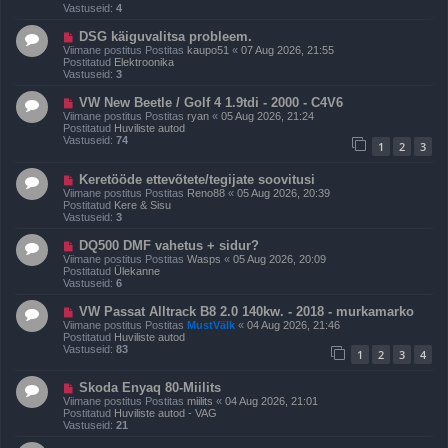
p
Vastuseid:
4
o
s
U
DSG käiguvalitsa probleem.
t
u
Viimane postitus Postitas
kaupo51
«
07 Aug 2026, 21:55
i
s
Postitatud
Elektroonika
t
p
Vastuseid:
3
u
o
s
s
U
VW New Beetle / Golf 4 1.9tdi - 2000 - C4V6
t
u
Viimane postitus Postitas
ryan
«
05 Aug 2026, 21:24
i
s
Postitatud
Huviliste autod
t
p
Vastuseid:
74
u
1
2
3
o
s
s
t
U
Keretööde ettevõtete/tegijate soovitusi
i
u
Viimane postitus Postitas
Reno88
«
05 Aug 2026, 20:39
t
s
Postitatud
Kere & Sisu
u
p
Vastuseid:
3
s
o
s
U
DQ500 DMF vahetus + sidur?
t
u
Viimane postitus Postitas
Wasps
«
05 Aug 2026, 20:09
i
s
Postitatud
Ülekanne
t
p
Vastuseid:
6
u
o
s
s
U
VW Passat Alltrack B8 2.0 140kw. - 2018 - murkamarko
t
u
Viimane postitus Postitas
MustVälk
«
04 Aug 2026, 21:46
i
s
Postitatud
Huviliste autod
t
p
Vastuseid:
83
u
1
2
3
4
o
s
s
t
U
Skoda Enyaq 80-Miilits
i
u
Viimane postitus Postitas
miilits
«
04 Aug 2026, 21:01
t
s
Postitatud
Huviliste autod - VAG
u
p
Vastuseid:
21
s
o
s