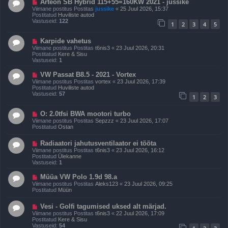
U
Arteon SB Hybrid 115+55=160KW 2021 - jussike
t
u
Viimane postitus Postitas
jussike
«
25 Juul 2026, 15:37
i
s
Postitatud
Huviliste autod
t
p
Vastuseid:
122
u
1
2
3
4
5
o
s
s
t
U
Karpide vahetus
i
u
Viimane postitus Postitas
t6nis3
«
23 Juul 2026, 20:31
t
s
Postitatud
Kere & Sisu
u
p
Vastuseid:
1
s
o
s
U
VW Passat B8.5 - 2021 - Vortex
t
u
Viimane postitus Postitas
vortex
«
23 Juul 2026, 17:39
i
s
Postitatud
Huviliste autod
t
p
Vastuseid:
57
u
1
2
3
o
s
s
t
U
O: 2.0tfsi BWA mootori turbo
i
u
Viimane postitus Postitas
Sepzzz
«
23 Juul 2026, 17:07
t
s
Postitatud
Ostan
u
p
s
o
U
Radiaatori jahutusventilaator ei tööta
s
u
t
Viimane postitus Postitas
t6nis3
«
23 Juul 2026, 16:12
s
i
Postitatud
Ülekanne
p
t
Vastuseid:
1
o
u
s
s
U
Müüa VW Polo 1.9d 98.a
t
u
Viimane postitus Postitas
Aleks123
«
23 Juul 2026, 09:25
i
s
Postitatud
Müün
t
p
u
o
s
U
Vesi - Golfi tagumised uksed alt märjad.
s
u
t
Viimane postitus Postitas
t6nis3
«
22 Juul 2026, 17:09
s
i
Postitatud
Kere & Sisu
p
t
Vastuseid:
54