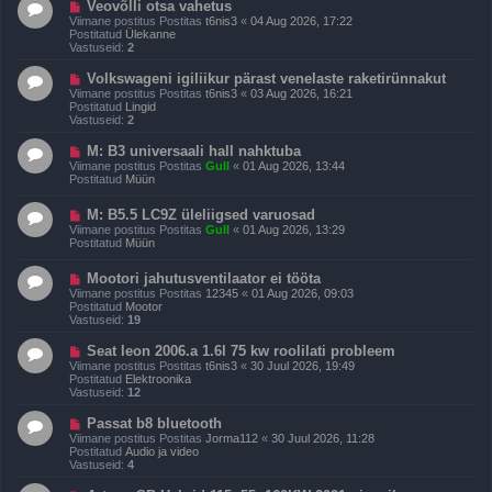
U
Veovõlli otsa vahetus
t
u
Viimane postitus Postitas
t6nis3
«
04 Aug 2026, 17:22
i
s
Postitatud
Ülekanne
t
p
Vastuseid:
2
u
o
s
s
U
Volkswageni igiliikur pärast venelaste raketirünnakut
t
u
Viimane postitus Postitas
t6nis3
«
03 Aug 2026, 16:21
i
s
Postitatud
Lingid
t
p
Vastuseid:
2
u
o
s
s
U
M: B3 universaali hall nahktuba
t
u
Viimane postitus Postitas
Gull
«
01 Aug 2026, 13:44
i
s
Postitatud
Müün
t
p
u
o
s
U
M: B5.5 LC9Z üleliigsed varuosad
s
u
t
Viimane postitus Postitas
Gull
«
01 Aug 2026, 13:29
s
i
Postitatud
Müün
p
t
o
u
U
Mootori jahutusventilaator ei tööta
s
s
u
t
Viimane postitus Postitas
12345
«
01 Aug 2026, 09:03
s
i
Postitatud
Mootor
p
t
Vastuseid:
19
o
u
s
s
U
Seat leon 2006.a 1.6l 75 kw roolilati probleem
t
u
Viimane postitus Postitas
t6nis3
«
30 Juul 2026, 19:49
i
s
Postitatud
Elektroonika
t
p
Vastuseid:
12
u
o
s
s
U
Passat b8 bluetooth
t
u
Viimane postitus Postitas
Jorma112
«
30 Juul 2026, 11:28
i
s
Postitatud
Audio ja video
t
p
Vastuseid:
4
u
o
s
s