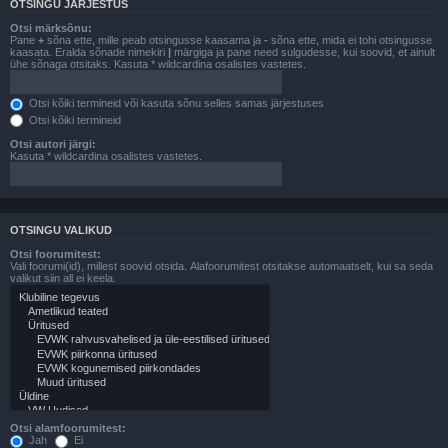
OTSINGU JÄRJESTUS
Otsi märksõnu:
Pane
+
sõna ette, mille peab otsingusse kaasama ja
-
sõna ette, mida ei tohi otsingusse
kaasata. Eralda sõnade nimekiri
|
märgiga ja pane need sulgudesse, kui soovid, et ainult
ühe sõnaga otsitaks. Kasuta * wildcardina osalistes vastetes.
Otsi kõiki termineid või kasuta sõnu selles samas järjestuses
Otsi kõiki termineid
Otsi autori järgi:
Kasuta * wildcardina osalistes vastetes.
OTSINGU VALIKUD
Otsi foorumitest:
Vali foorumi(id), millest soovid otsida. Alafoorumitest otsitakse automaatselt, kui sa seda
valikut siin all ei keela.
Otsi alamfoorumitest:
Jah
Ei