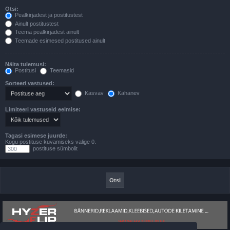
Otsi:
Pealkirjadest ja postitustest
Ainult postitustest
Teema pealkirjadest ainult
Teemade esimesed postitused ainult
Näita tulemusi:
Postitusi
Teemasid
Sorteeri vastused:
Kasvav
Kahanev
Limiteeri vastuseid eelmise:
Tagasi esimese juurde:
Kogu postituse kuvamiseks valige 0.
postituse sümbolit