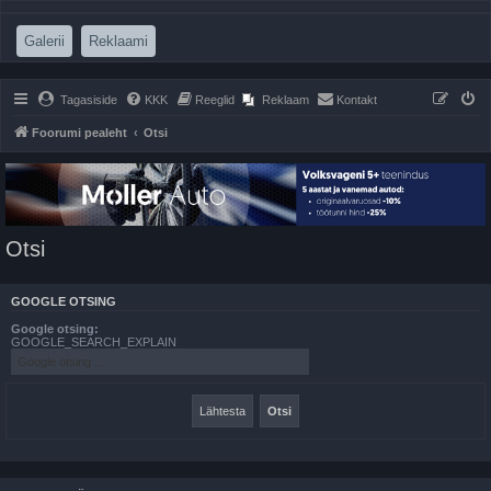
(Opens a new tab)
(Opens a new tab)
Galerii
Reklaami
Tagasiside
KKK
Reeglid
Reklaam
Kontakt
Foorumi pealeht
Otsi
Otsi
GOOGLE OTSING
Google otsing:
GOOGLE_SEARCH_EXPLAIN