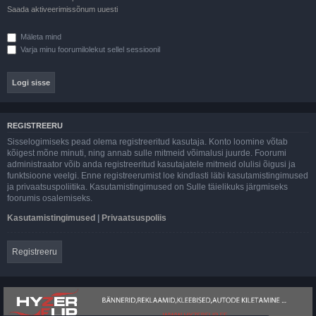
Saada aktiveerimissõnum uuesti
Mäleta mind
Varja minu foorumilolekut sellel sessioonil
REGISTREERU
Sisselogimiseks pead olema registreeritud kasutaja. Konto loomine võtab
kõigest mõne minuti, ning annab sulle mitmeid võimalusi juurde. Foorumi
administraator võib anda registreeritud kasutajatele mitmeid olulisi õigusi ja
funktsioone veelgi. Enne registreerumist loe kindlasti läbi kasutamistingimused
ja privaatsuspoliitika. Kasutamistingimused on Sulle täielikuks järgmiseks
foorumis osalemiseks.
Kasutamistingimused
|
Privaatsuspoliis
Registreeru