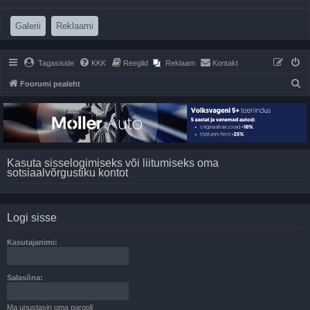
(Opens a new tab)
(Opens a new tab)
Galerii
Reklaami
Tagasiside
KKK
Reeglid
Reklaam
Kontakt
O
Foorumi pealeht
t
s
i
Kasuta sisselogimiseks või liitumiseks oma
sotsiaalvõrgustiku kontot
Logi sisse
Kasutajanimi:
Salasõna:
Ma unustasin oma parooli