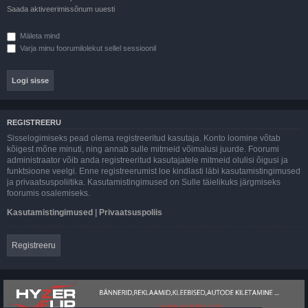
Saada aktiveerimissõnum uuesti
Mäleta mind
Varja minu foorumilolekut sellel sessioonil
REGISTREERU
Sisselogimiseks pead olema registreeritud kasutaja. Konto loomine võtab
kõigest mõne minuti, ning annab sulle mitmeid võimalusi juurde. Foorumi
administraator võib anda registreeritud kasutajatele mitmeid olulisi õigusi ja
funktsioone veelgi. Enne registreerumist loe kindlasti läbi kasutamistingimused
ja privaatsuspoliitika. Kasutamistingimused on Sulle täielikuks järgmiseks
foorumis osalemiseks.
Kasutamistingimused
|
Privaatsuspoliis
Registreeru