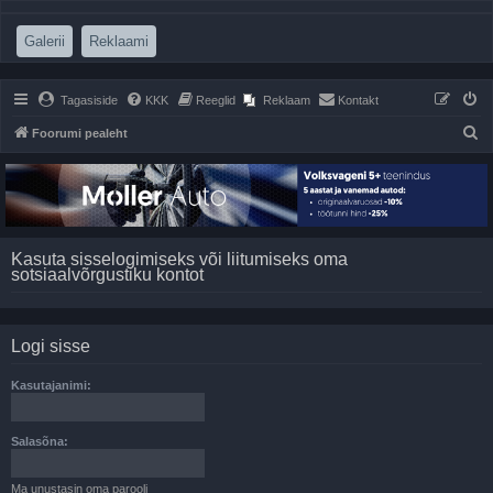
(Opens a new tab)
(Opens a new tab)
Galerii
Reklaami
Tagasiside
KKK
Reeglid
Reklaam
Kontakt
O
Foorumi pealeht
t
s
i
Kasuta sisselogimiseks või liitumiseks oma
sotsiaalvõrgustiku kontot
Logi sisse
Kasutajanimi:
Salasõna:
Ma unustasin oma parooli