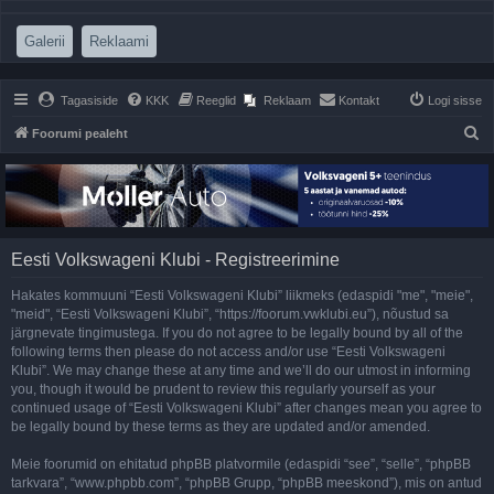
(Opens a new tab)
(Opens a new tab)
Galerii
Reklaami
Tagasiside
KKK
Reeglid
Reklaam
Kontakt
Logi sisse
O
Foorumi pealeht
t
s
i
Eesti Volkswageni Klubi - Registreerimine
Hakates kommuuni “Eesti Volkswageni Klubi” liikmeks (edaspidi "me", "meie",
"meid", “Eesti Volkswageni Klubi”, “https://foorum.vwklubi.eu”), nõustud sa
järgnevate tingimustega. If you do not agree to be legally bound by all of the
following terms then please do not access and/or use “Eesti Volkswageni
Klubi”. We may change these at any time and we’ll do our utmost in informing
you, though it would be prudent to review this regularly yourself as your
continued usage of “Eesti Volkswageni Klubi” after changes mean you agree to
be legally bound by these terms as they are updated and/or amended.
Meie foorumid on ehitatud phpBB platvormile (edaspidi “see”, “selle”, “phpBB
tarkvara”, “www.phpbb.com”, “phpBB Grupp, “phpBB meeskond”), mis on antud