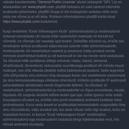
vabaks kasutamiseks “
General Public License
” alusel (edaspidi “GPL”) ja on
allalaaditav siit:
www.phpbb.com
. phpBB tarkvara on vaid vahend internetis
arutelude pidamiseks, phpBB Grupp ei ole kuidagiviisi vastutav selle eest,
mida me võime ja ei või teha. Rohkem informatsiooni phpBB kohta leiad
https://www.phpbb.com/
kodulehelt.
Kuigi veebilehe “Eesti Volkswageni Klubi” administraatorid ja moderaatorid
üritavad eemaldada või muuta kõiki vastuolulisi materjale nii kiiresti kui
võimalik, on võimatu üle vaadata igat teadet. Selletõttu nõustud sa, et kõik siia
leheküljele tehtud postitused väljendavad autorite mitte administraatorite,
moderaatorite või veebihalduri vaateid ja arvamusi (välja arvatud nende
inimeste poolt tehtud teated) ja siit tulenevalt ei ole me nende eest vastutavad.
Sa nõustud mitte postitama ühtegi solvavat, roppu, labast, laimavat,
vihaõhutavat, ähvardavat, seksuaalse suunitlusega postitust või mõnda muud
materjali, mis võib rikkuda ükskõik millist käibelolevat seadust. Selle tegemine
võib põhjustada sinu kohese ning eluaegse keelu siia veebilehele sisenemast
(ja sinu teenusepakkujaga võetakse ühendust). Kõikide postituste IP aadressid
salvestatakse abistamaks nende tingimuste täitmist. Sa nõustud, et
veebihalduril, administraatoritel ja moderaatoritel on õigus eemaldada, muuta,
liigutada või sulgeda ükskõik milline teade igal ajal, millal iganes neile sobib.
Kasutajana nõustud sa, et kõiki sinu poolt sisestatud andmeid hoitakse meie
andmebaasis. Kuna seda teavet ei avalikustata kolmandatele osapooltele ilma
sinu nõusolekuta, välja arvatud siis, kui seda nõuab selle riigi seadus, kuhu on
majutatud foorum, ei kanna “Eesti Volkswageni Klubi” veebihaldur,
administraatorid ega moderaatorid vastutust ühegi häkkimiskatse eest, mis
võivad andmeid ohustada.