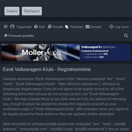
(Opens a new tab)
(Opens a new tab)
Galerii
Reklaami
Tagasiside
KKK
Reeglid
Reklaam
Kontakt
Logi sisse
O
Foorumi pealeht
t
s
i
Eesti Volkswageni Klubi - Registreerimine
Hakates kommuuni “Eesti Volkswageni Klubi” liikmeks (edaspidi "me", "meie",
"meid", “Eesti Volkswageni Klubi”, “https://foorum.vwklubi.eu”), nõustud sa
järgnevate tingimustega. If you do not agree to be legally bound by all of the
following terms then please do not access and/or use “Eesti Volkswageni
Klubi”. We may change these at any time and we’ll do our utmost in informing
you, though it would be prudent to review this regularly yourself as your
continued usage of “Eesti Volkswageni Klubi” after changes mean you agree to
be legally bound by these terms as they are updated and/or amended.
Meie foorumid on ehitatud phpBB platvormile (edaspidi “see”, “selle”, “phpBB
tarkvara”, “www.phpbb.com”, “phpBB Grupp, “phpBB meeskond”), mis on antud