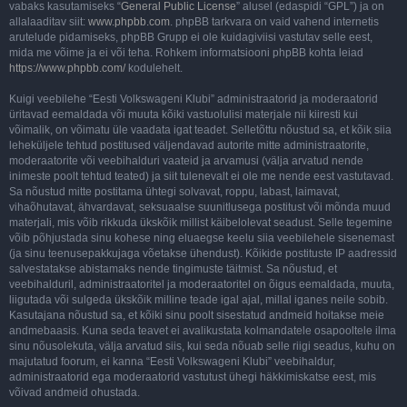
vabaks kasutamiseks “
General Public License
” alusel (edaspidi “GPL”) ja on
allalaaditav siit:
www.phpbb.com
. phpBB tarkvara on vaid vahend internetis
arutelude pidamiseks, phpBB Grupp ei ole kuidagiviisi vastutav selle eest,
mida me võime ja ei või teha. Rohkem informatsiooni phpBB kohta leiad
https://www.phpbb.com/
kodulehelt.
Kuigi veebilehe “Eesti Volkswageni Klubi” administraatorid ja moderaatorid
üritavad eemaldada või muuta kõiki vastuolulisi materjale nii kiiresti kui
võimalik, on võimatu üle vaadata igat teadet. Selletõttu nõustud sa, et kõik siia
leheküljele tehtud postitused väljendavad autorite mitte administraatorite,
moderaatorite või veebihalduri vaateid ja arvamusi (välja arvatud nende
inimeste poolt tehtud teated) ja siit tulenevalt ei ole me nende eest vastutavad.
Sa nõustud mitte postitama ühtegi solvavat, roppu, labast, laimavat,
vihaõhutavat, ähvardavat, seksuaalse suunitlusega postitust või mõnda muud
materjali, mis võib rikkuda ükskõik millist käibelolevat seadust. Selle tegemine
võib põhjustada sinu kohese ning eluaegse keelu siia veebilehele sisenemast
(ja sinu teenusepakkujaga võetakse ühendust). Kõikide postituste IP aadressid
salvestatakse abistamaks nende tingimuste täitmist. Sa nõustud, et
veebihalduril, administraatoritel ja moderaatoritel on õigus eemaldada, muuta,
liigutada või sulgeda ükskõik milline teade igal ajal, millal iganes neile sobib.
Kasutajana nõustud sa, et kõiki sinu poolt sisestatud andmeid hoitakse meie
andmebaasis. Kuna seda teavet ei avalikustata kolmandatele osapooltele ilma
sinu nõusolekuta, välja arvatud siis, kui seda nõuab selle riigi seadus, kuhu on
majutatud foorum, ei kanna “Eesti Volkswageni Klubi” veebihaldur,
administraatorid ega moderaatorid vastutust ühegi häkkimiskatse eest, mis
võivad andmeid ohustada.