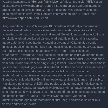
vabaks kasutamiseks “
General Public License
” alusel (edaspidi “GPL”) ja on
allalaaditav siit:
www.phpbb.com
. phpBB tarkvara on vaid vahend internetis
arutelude pidamiseks, phpBB Grupp ei ole kuidagiviisi vastutav selle eest,
mida me võime ja ei või teha. Rohkem informatsiooni phpBB kohta leiad
https://www.phpbb.com/
kodulehelt.
Kuigi veebilehe “Eesti Volkswageni Klubi” administraatorid ja moderaatorid
üritavad eemaldada või muuta kõiki vastuolulisi materjale nii kiiresti kui
võimalik, on võimatu üle vaadata igat teadet. Selletõttu nõustud sa, et kõik siia
leheküljele tehtud postitused väljendavad autorite mitte administraatorite,
moderaatorite või veebihalduri vaateid ja arvamusi (välja arvatud nende
inimeste poolt tehtud teated) ja siit tulenevalt ei ole me nende eest vastutavad.
Sa nõustud mitte postitama ühtegi solvavat, roppu, labast, laimavat,
vihaõhutavat, ähvardavat, seksuaalse suunitlusega postitust või mõnda muud
materjali, mis võib rikkuda ükskõik millist käibelolevat seadust. Selle tegemine
võib põhjustada sinu kohese ning eluaegse keelu siia veebilehele sisenemast
(ja sinu teenusepakkujaga võetakse ühendust). Kõikide postituste IP aadressid
salvestatakse abistamaks nende tingimuste täitmist. Sa nõustud, et
veebihalduril, administraatoritel ja moderaatoritel on õigus eemaldada, muuta,
liigutada või sulgeda ükskõik milline teade igal ajal, millal iganes neile sobib.
Kasutajana nõustud sa, et kõiki sinu poolt sisestatud andmeid hoitakse meie
andmebaasis. Kuna seda teavet ei avalikustata kolmandatele osapooltele ilma
sinu nõusolekuta, välja arvatud siis, kui seda nõuab selle riigi seadus, kuhu on
majutatud foorum, ei kanna “Eesti Volkswageni Klubi” veebihaldur,
administraatorid ega moderaatorid vastutust ühegi häkkimiskatse eest, mis
võivad andmeid ohustada.