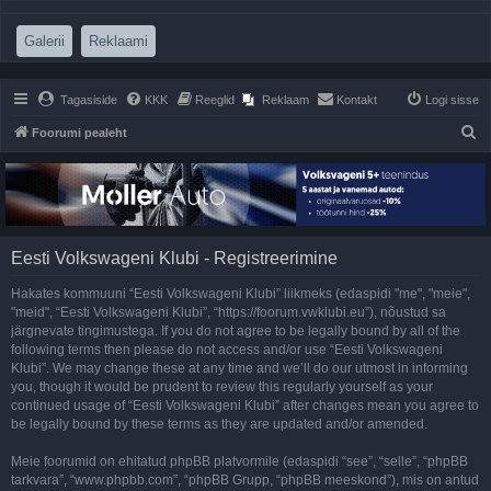
(Opens a new tab)
(Opens a new tab)
Galerii
Reklaami
Tagasiside
KKK
Reeglid
Reklaam
Kontakt
Logi sisse
O
Foorumi pealeht
t
s
i
Eesti Volkswageni Klubi - Registreerimine
Hakates kommuuni “Eesti Volkswageni Klubi” liikmeks (edaspidi "me", "meie",
"meid", “Eesti Volkswageni Klubi”, “https://foorum.vwklubi.eu”), nõustud sa
järgnevate tingimustega. If you do not agree to be legally bound by all of the
following terms then please do not access and/or use “Eesti Volkswageni
Klubi”. We may change these at any time and we’ll do our utmost in informing
you, though it would be prudent to review this regularly yourself as your
continued usage of “Eesti Volkswageni Klubi” after changes mean you agree to
be legally bound by these terms as they are updated and/or amended.
Meie foorumid on ehitatud phpBB platvormile (edaspidi “see”, “selle”, “phpBB
tarkvara”, “www.phpbb.com”, “phpBB Grupp, “phpBB meeskond”), mis on antud