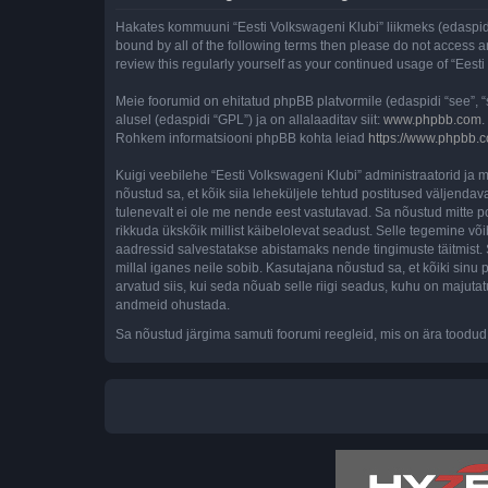
Hakates kommuuni “Eesti Volkswageni Klubi” liikmeks (edaspidi "
bound by all of the following terms then please do not access 
review this regularly yourself as your continued usage of “Ee
Meie foorumid on ehitatud phpBB platvormile (edaspidi “see”,
alusel (edaspidi “GPL”) ja on allalaaditav siit:
www.phpbb.com
.
Rohkem informatsiooni phpBB kohta leiad
https://www.phpbb.
Kuigi veebilehe “Eesti Volkswageni Klubi” administraatorid ja mo
nõustud sa, et kõik siia leheküljele tehtud postitused väljendava
tulenevalt ei ole me nende eest vastutavad. Sa nõustud mitte p
rikkuda ükskõik millist käibelolevat seadust. Selle tegemine v
aadressid salvestatakse abistamaks nende tingimuste täitmist. S
millal iganes neile sobib. Kasutajana nõustud sa, et kõiki sin
arvatud siis, kui seda nõuab selle riigi seadus, kuhu on majut
andmeid ohustada.
Sa nõustud järgima samuti foorumi reegleid, mis on ära toodud 