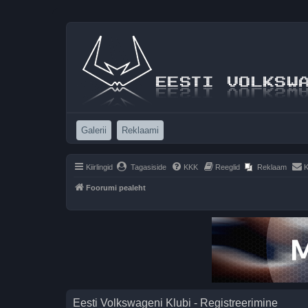
(Opens a new tab)
(Opens a new tab)
Galerii
Reklaami
Kiirlingid
Tagasiside
KKK
Reeglid
Reklaam
K
Foorumi pealeht
Eesti Volkswageni Klubi - Registreerimine