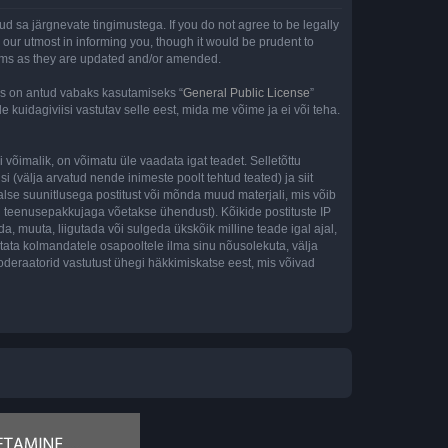
ud sa järgnevate tingimustega. If you do not agree to be legally
our utmost in informing you, though it would be prudent to
terms as they are updated and/or amended.
is on antud vabaks kasutamiseks “
General Public License
”
kuidagiviisi vastutav selle eest, mida me võime ja ei või teha.
 võimalik, on võimatu üle vaadata igat teadet. Selletõttu
i (välja arvatud nende inimeste poolt tehtud teated) ja siit
alse suunitlusega postitust või mõnda muud materjali, mis võib
nu teenusepakkujaga võetakse ühendust). Kõikide postituste IP
, muuta, liigutada või sulgeda ükskõik milline teade igal ajal,
tata kolmandatele osapooltele ilma sinu nõusolekuta, välja
oderaatorid vastutust ühegi häkkimiskatse eest, mis võivad