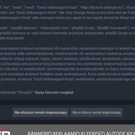
me", "meie", "meid", “Eesti Volkswageni Klubi”, “https://foorum.vwklubi.eu”), nõust
and/or use “Eesti Volkswageni Klubi”. We may change these at any time and we’ll do 
sti Volkswageni Klubi” after changes mean you agree to be legally bound by these 
 “selle”, “phpBB tarkvara”, “www.phpbb.com”, “phpBB Grupp, “phpBB meeskond”), m
 phpBB tarkvara on vaid vahend internetis arutelude pidamiseks, phpBB Grupp ei ole 
com/
kodulehelt.
deraatorid üritavad eemaldada või muuta kõiki vastuolulisi materjale nii kiiresti kui
d autorite mitte administraatorite, moderaatorite või veebihalduri vaateid ja arvamus
ostitama ühtegi solvavat, roppu, labast, laimavat, vihaõhutavat, ähvardavat, seksua
õib põhjustada sinu kohese ning eluaegse keelu siia veebilehele sisenemast (ja si
a nõustud, et veebihalduril, administraatoritel ja moderaatoritel on õigus eemaldada
u poolt sisestatud andmeid hoitakse meie andmebaasis. Kuna seda teavet ei avalikus
atud foorum, ei kanna “Eesti Volkswageni Klubi” veebihaldur, administraatorid ega m
leheküljel “Reeglid”:
Vaata foorumi reegleid