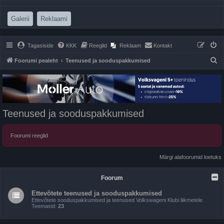
(Opens a new tab)
(Opens a new tab)
Galerii
Reklaami
Tagasiside
KKK
Reeglid
Reklaam
Kontakt
O
Foorumi pealeht
Teenused ja sooduspakkumised
t
s
i
Teenused ja sooduspakkumised
Foorumi reeglid
Märgi alafoorumid loetuks
Foorum
Ettevõtete teenused ja sooduspakkumised
Ettevõtete sooduspakkumised ja teenused Volkswageni Klubi liikmetele.
Teemasid:
23