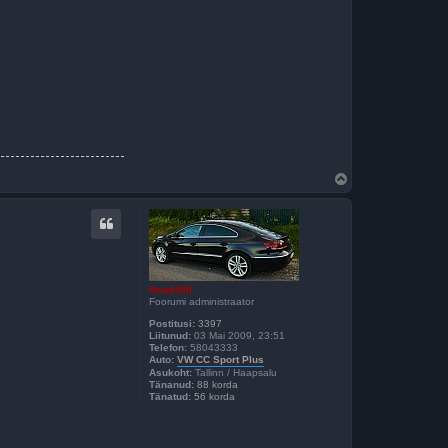
Ü
l
e
s
HawkHill
Foorumi administraator
Postitusi:
3397
Liitunud:
03 Mai 2009, 23:51
Telefon:
58043333
Auto:
VW CC Sport Plus
Asukoht:
Tallinn / Haapsalu
Tänanud:
88 korda
Tänatud:
56 korda