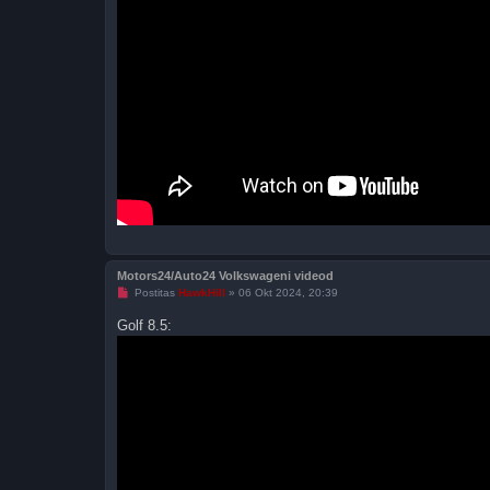
Motors24/Auto24 Volkswageni videod
L
Postitas
HawkHill
»
06 Okt 2024, 20:39
u
g
Golf 8.5:
e
m
a
t
a
p
o
s
t
i
t
u
s