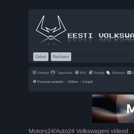
(Opens a new tab)
(Opens a new tab)
Galerii
Reklaami
Kiirlingid
Tagasiside
KKK
Reeglid
Reklaam
K
Foorumi pealeht
Üldine
Lingid
Motors24/Auto24 Volkswageni videod