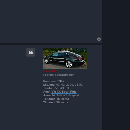
Ü
l
e
s
HawkHill
Foorumi administraator
Postitusi:
3397
Liitunud:
03 Mai 2009, 23:51
Telefon:
58043333
Auto:
VW CC Sport Plus
Asukoht:
Tallinn / Haapsalu
Tänanud:
88 korda
Tänatud:
56 korda