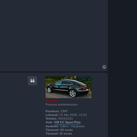
Ü
l
e
s
HawkHill
Foorumi administraator
Postitusi:
3397
Liitunud:
03 Mai 2009, 23:51
Telefon:
58043333
Auto:
VW CC Sport Plus
Asukoht:
Tallinn / Haapsalu
Tänanud:
88 korda
Tänatud:
56 korda