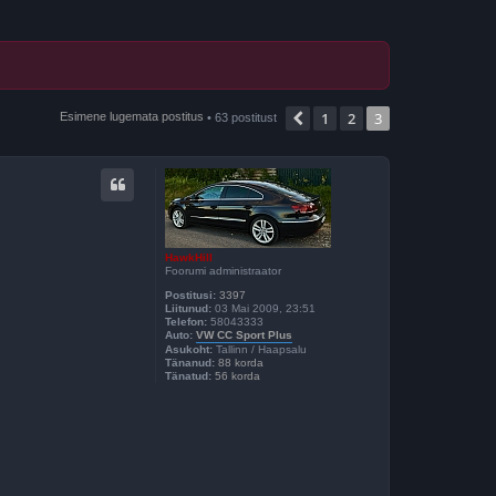
1
2
3
Eelmine
Esimene lugemata postitus
• 63 postitust
HawkHill
Foorumi administraator
Postitusi:
3397
Liitunud:
03 Mai 2009, 23:51
Telefon:
58043333
Auto:
VW CC Sport Plus
Asukoht:
Tallinn / Haapsalu
Tänanud:
88 korda
Tänatud:
56 korda