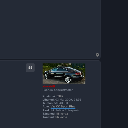
Ü
l
e
s
HawkHill
Foorumi administraator
Postitusi:
3397
Liitunud:
03 Mai 2009, 23:51
Telefon:
58043333
Auto:
VW CC Sport Plus
Asukoht:
Tallinn / Haapsalu
Tänanud:
88 korda
Tänatud:
56 korda