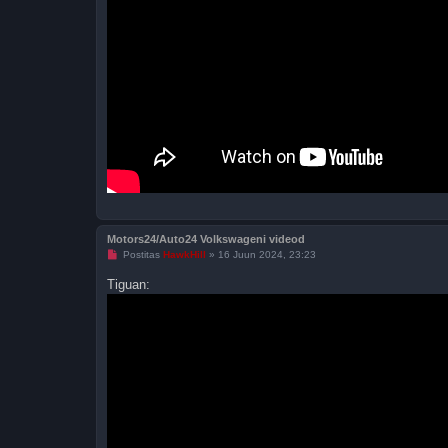
Motors24/Auto24 Volkswageni videod
L
Postitas
HawkHill
»
16 Juun 2024, 23:23
u
g
Tiguan:
e
m
a
t
a
p
o
s
t
i
t
u
s