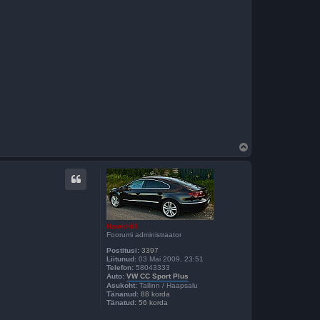
Ü
l
e
s
HawkHill
Foorumi administraator
Postitusi:
3397
Liitunud:
03 Mai 2009, 23:51
Telefon:
58043333
Auto:
VW CC Sport Plus
Asukoht:
Tallinn / Haapsalu
Tänanud:
88 korda
Tänatud:
56 korda