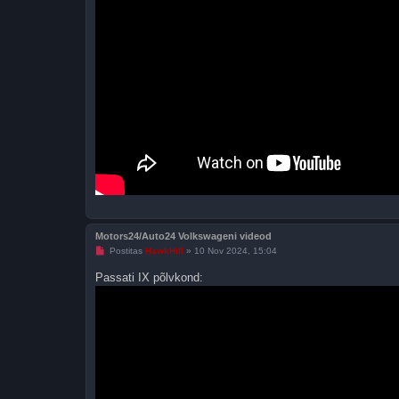
Motors24/Auto24 Volkswageni videod
L
Postitas
HawkHill
»
10 Nov 2024, 15:04
u
g
Passati IX põlvkond:
e
m
a
t
a
p
o
s
t
i
t