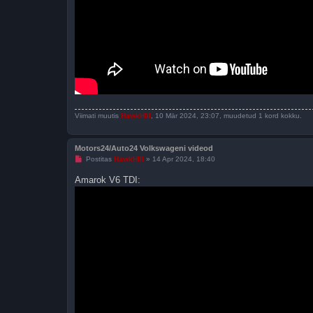
Viimati muutis
HawkHill
, 10 Mär 2024, 23:07, muudetud 1 kord kokku.
Motors24/Auto24 Volkswageni videod
L
Postitas
HawkHill
»
14 Apr 2024, 18:40
u
g
Amarok V6 TDI:
e
m
a
t
a
p
o
s
t
i
t
u
s