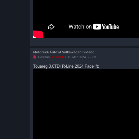
Motors24/Auto24 Volkswageni videod
L
Postitas
HawkHill
»
10 Mär 2024, 22:36
u
g
Touareg 3.0TDI R-Line 2024 Facelift:
e
m
a
t
a
p
o
s
t
i
t
u
s