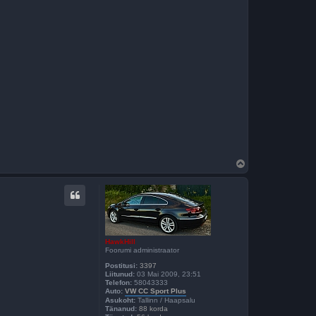
Ü
l
e
s
HawkHill
Foorumi administraator
Postitusi:
3397
Liitunud:
03 Mai 2009, 23:51
Telefon:
58043333
Auto:
VW CC Sport Plus
Asukoht:
Tallinn / Haapsalu
Tänanud:
88 korda